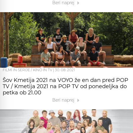
Beri naprej
FILMI IN SERIJE / KINO IN TV
|
30. 08. 2021
Šov Kmetija 2021 na VOYO že en dan pred POP
TV / Kmetija 2021 na POP TV od ponedeljka do
petka ob 21.00
Beri naprej