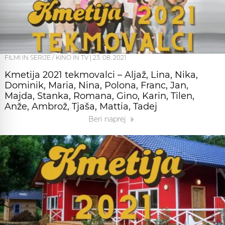
FILMI IN SERIJE / KINO IN TV
|
23. 08. 2021
Kmetija 2021 tekmovalci – Aljaž, Lina, Nika,
Dominik, Maria, Nina, Polona, Franc, Jan,
Majda, Stanka, Romana, Gino, Karin, Tilen,
Anže, Ambrož, Tjaša, Mattia, Tadej
Beri naprej