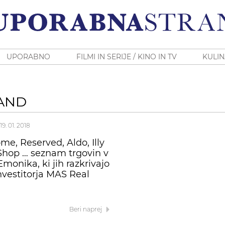
UPORABNO
FILMI IN SERIJE / KINO IN TV
KULIN
AND
19. 01. 2018
me, Reserved, Aldo, Illy
Shop … seznam trgovin v
monika, ki jih razkrivajo
investitorja MAS Real
Beri naprej