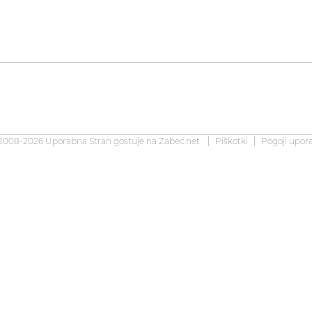
2008-2026 Uporabna Stran gostuje na
Zabec.net
Piškotki
Pogoji upor