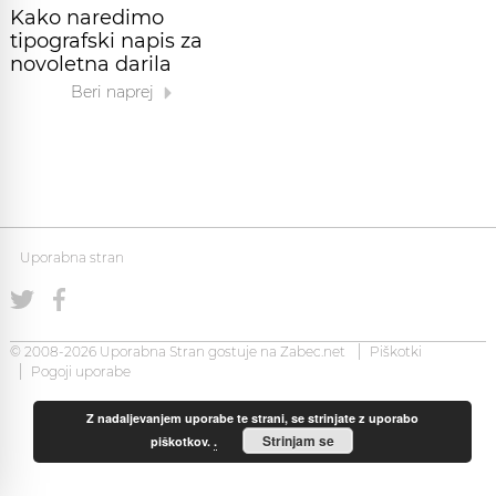
Kako naredimo
tipografski napis za
novoletna darila
Beri naprej
Uporabna stran
© 2008-2026 Uporabna Stran gostuje na
Zabec.net
Piškotki
Pogoji uporabe
Z nadaljevanjem uporabe te strani, se strinjate z uporabo
Strinjam se
piškotkov.
.