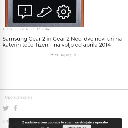
TEHNOLOGIJA
|
23. 02. 2014
Samsung Gear 2 in Gear 2 Neo, dve novi uri na
katerih teče Tizen – na voljo od aprila 2014
Beri naprej
Uporabna stran
© 2008-2026 Uporabna Stran gostuje na
Zabec.net
Piškotki
Z nadaljevanjem uporabe te strani, se strinjate z uporabo
Pogoji uporabe