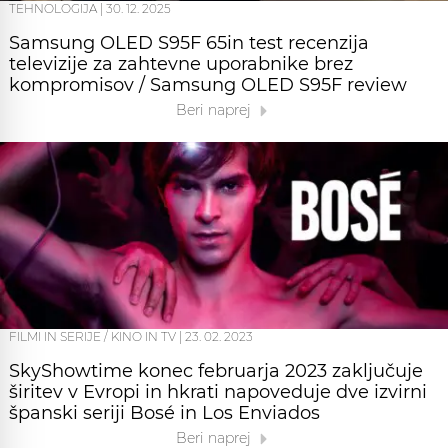
TEHNOLOGIJA
|
30. 12. 2025
Samsung OLED S95F 65in test recenzija
televizije za zahtevne uporabnike brez
kompromisov / Samsung OLED S95F review
Beri naprej
FILMI IN SERIJE / KINO IN TV
|
23. 02. 2023
SkyShowtime konec februarja 2023 zaključuje
širitev v Evropi in hkrati napoveduje dve izvirni
španski seriji Bosé in Los Enviados
Beri naprej