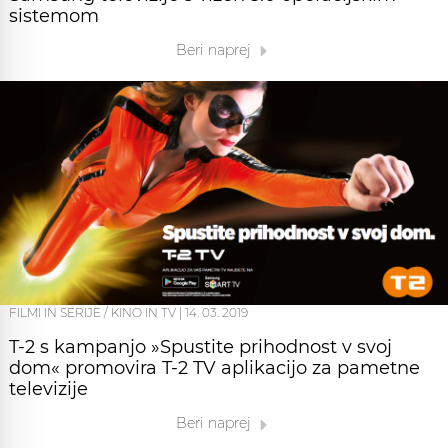
sistemom
Beri naprej
FILMI IN SERIJE / KINO IN TV
|
14. 03. 2019
T-2 s kampanjo »Spustite prihodnost v svoj
dom« promovira T-2 TV aplikacijo za pametne
televizije
Beri naprej