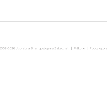
2008-2026 Uporabna Stran gostuje na
Zabec.net
Piškotki
Pogoji upor