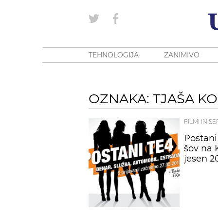
TEHNOLOGIJA
ZANIMIVO
OZNAKA: TJAŠA KO
FILMI IN SE
Postani
šov na 
jesen 2