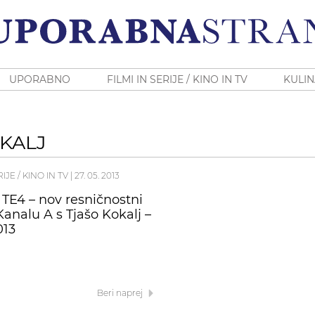
UPORABNO
FILMI IN SERIJE / KINO IN TV
KULIN
KALJ
RIJE / KINO IN TV
|
27. 05. 2013
 TE4 – nov resničnostni
Kanalu A s Tjašo Kokalj –
013
Beri naprej