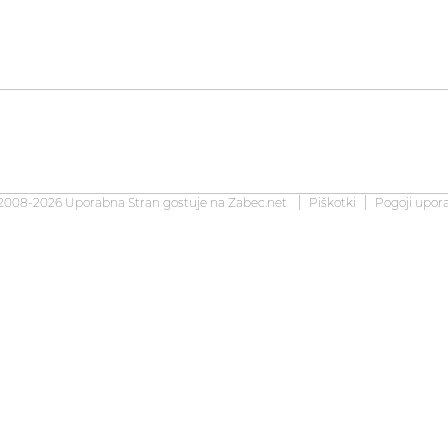
2008-2026 Uporabna Stran gostuje na
Zabec.net
Piškotki
Pogoji upor