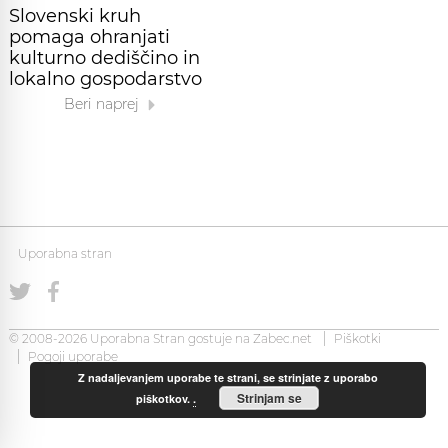
Slovenski kruh
pomaga ohranjati
kulturno dediščino in
lokalno gospodarstvo
Beri naprej
Uporabna stran
© 2008-2026 Uporabna Stran gostuje na
Zabec.net
Piškotki
Pogoji uporabe
Z nadaljevanjem uporabe te strani, se strinjate z uporabo
Strinjam se
piškotkov.
.