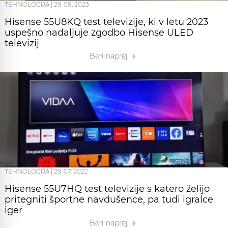
TEHNOLOGIJA
|
29. 08. 2023
Hisense 55U8KQ test televizije, ki v letu 2023
uspešno nadaljuje zgodbo Hisense ULED
televizij
Beri naprej
TEHNOLOGIJA
|
29. 07. 2022
Hisense 55U7HQ test televizije s katero želijo
pritegniti športne navdušence, pa tudi igralce
iger
Beri naprej