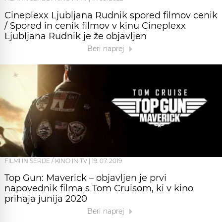
Cineplexx Ljubljana Rudnik spored filmov cenik
/ Spored in cenik filmov v kinu Cineplexx
Ljubljana Rudnik je že objavljen
Beri naprej
FILMI IN SERIJE / KINO IN TV
|
19. 07. 2019
Top Gun: Maverick – objavljen je prvi
napovednik filma s Tom Cruisom, ki v kino
prihaja junija 2020
Beri naprej