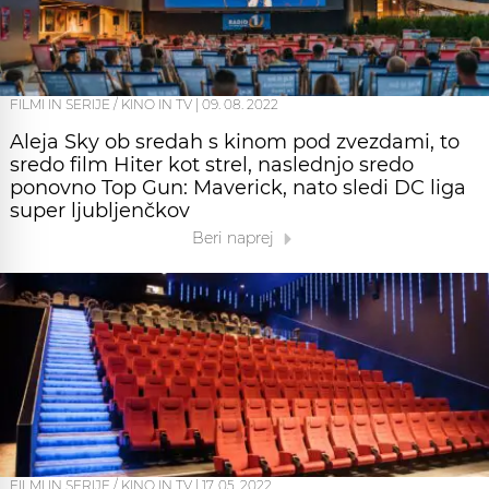
FILMI IN SERIJE / KINO IN TV
|
09. 08. 2022
Aleja Sky ob sredah s kinom pod zvezdami, to
sredo film Hiter kot strel, naslednjo sredo
ponovno Top Gun: Maverick, nato sledi DC liga
super ljubljenčkov
Beri naprej
FILMI IN SERIJE / KINO IN TV
|
17. 05. 2022