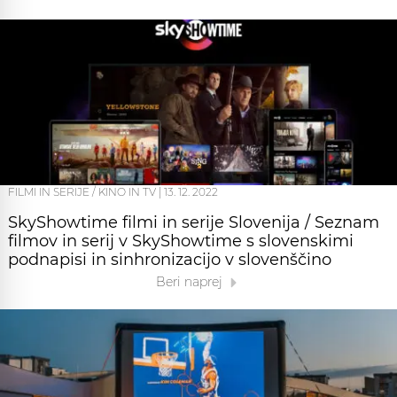
FILMI IN SERIJE / KINO IN TV
|
13. 12. 2022
SkyShowtime filmi in serije Slovenija / Seznam
filmov in serij v SkyShowtime s slovenskimi
podnapisi in sinhronizacijo v slovenščino
Beri naprej