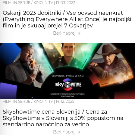
FILMI IN SERIJE / KINO IN TV
|
13. 03. 2023
Oskarji 2023 dobitniki / Vse povsod naenkrat
(Everything Everywhere All at Once) je najboljši
film in je skupaj prejel 7 Oskarjev
Beri naprej
FILMI IN SERIJE / KINO IN TV
|
14. 12. 2022
SkyShowtime cena Slovenija / Cena za
SkyShowtime v Sloveniji s 50% popustom na
standardno naročnino za vedno
Beri naprej