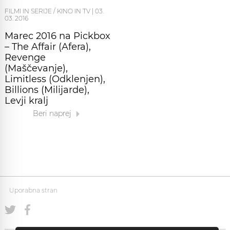
FILMI IN SERIJE / KINO IN TV
|
03.
03. 2016
Marec 2016 na Pickbox
– The Affair (Afera),
Revenge
(Maščevanje),
Limitless (Odklenjen),
Billions (Milijarde),
Levji kralj
Beri naprej
Uporabna stran