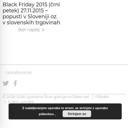
Black Friday 2015 (črni
petek) 27.11.2015 –
popusti v Sloveniji oz.
v slovenskih trgovinah
Beri naprej
Uporabna stran
© 2008-2026 Uporabna Stran gostuje na
Zabec.net
Piškotki
Pogoji uporabe
Z nadaljevanjem uporabe te strani, se strinjate z uporabo
Strinjam se
piškotkov.
.