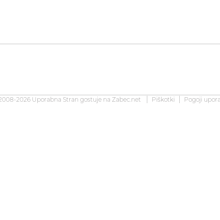
2008-2026 Uporabna Stran gostuje na
Zabec.net
Piškotki
Pogoji upor