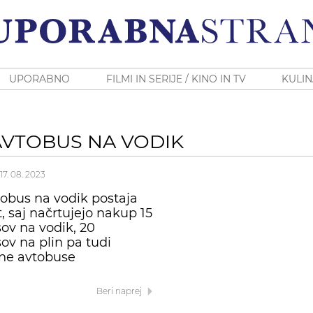
UPORABNO
FILMI IN SERIJE / KINO IN TV
KULIN
AVTOBUS NA VODIK
17. 08. 2023
obus na vodik postaja
, saj načrtujejo nakup 15
ov na vodik, 20
ov na plin pa tudi
čne avtobuse
Beri naprej