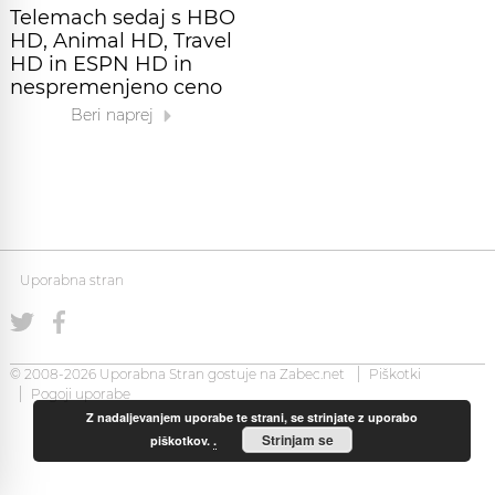
Telemach sedaj s HBO
HD, Animal HD, Travel
HD in ESPN HD in
nespremenjeno ceno
Beri naprej
Uporabna stran
© 2008-2026 Uporabna Stran gostuje na
Zabec.net
Piškotki
Pogoji uporabe
Z nadaljevanjem uporabe te strani, se strinjate z uporabo
Strinjam se
piškotkov.
.