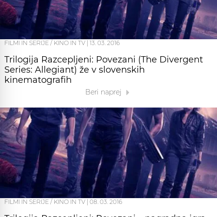
FILMI IN SERIJE / KINO IN TV
|
13. 03. 2016
Trilogija Razcepljeni: Povezani (The Divergent
Series: Allegiant) že v slovenskih
kinematografih
Beri naprej
FILMI IN SERIJE / KINO IN TV
|
08. 03. 2016