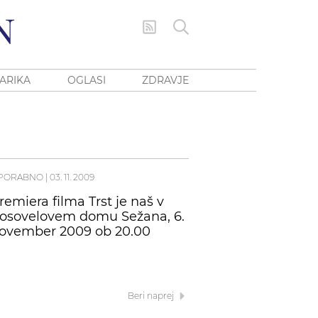
ARIKA
OGLASI
ZDRAVJE
PORABNO
|
03. 11. 2009
remiera filma Trst je naš v
osovelovem domu Sežana, 6.
ovember 2009 ob 20.00
Beri naprej