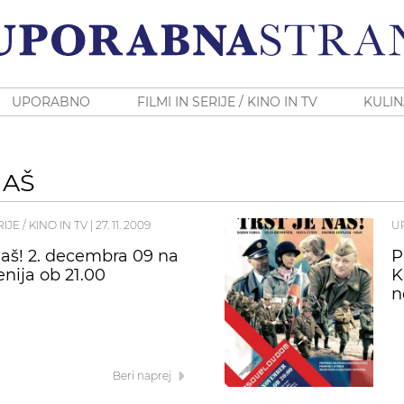
UPORABNO
FILMI IN SERIJE / KINO IN TV
KULIN
NAŠ
RIJE / KINO IN TV
|
27. 11. 2009
U
 naš! 2. decembra 09 na
P
enija ob 21.00
K
n
Beri naprej