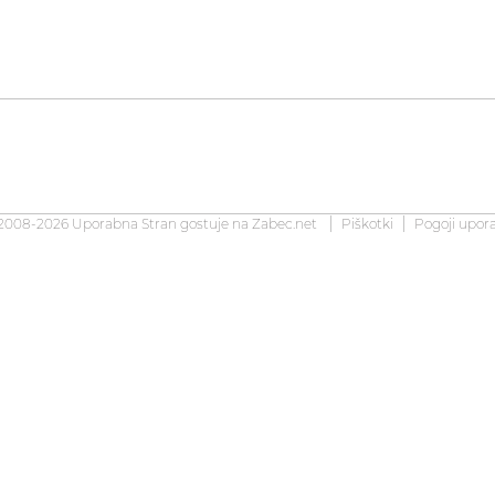
2008-2026 Uporabna Stran gostuje na
Zabec.net
Piškotki
Pogoji upor