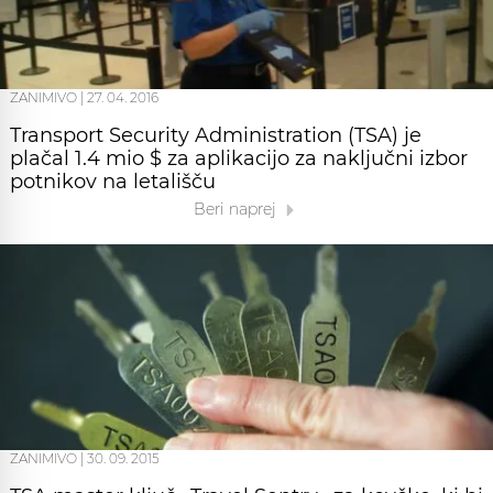
ZANIMIVO
|
27. 04. 2016
Transport Security Administration (TSA) je
plačal 1.4 mio $ za aplikacijo za naključni izbor
potnikov na letališču
Beri naprej
ZANIMIVO
|
30. 09. 2015