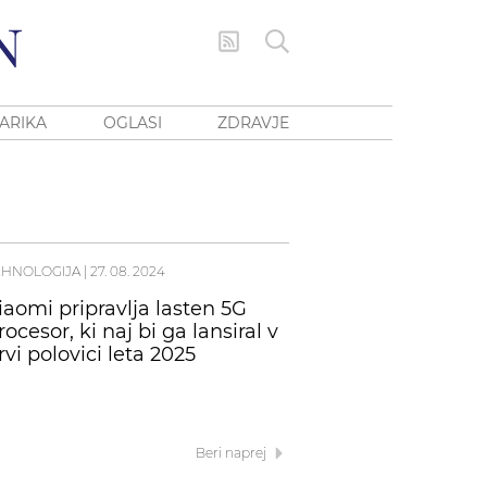
ARIKA
OGLASI
ZDRAVJE
EHNOLOGIJA
|
27. 08. 2024
iaomi pripravlja lasten 5G
rocesor, ki naj bi ga lansiral v
rvi polovici leta 2025
Beri naprej