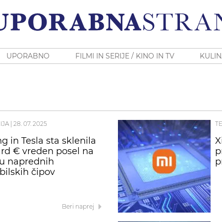
UPORABNO
FILMI IN SERIJE / KINO IN TV
KULIN
IJA
|
28. 07. 2025
T
 in Tesla sta sklenila
X
jard € vreden posel na
p
u naprednih
p
ilskih čipov
Beri naprej