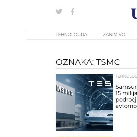
TEHNOLOGIJA
ZANIMIVO
OZNAKA: TSMC
TEHNOLOG
Samsung
15 mili
področj
avtomob