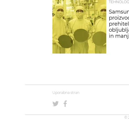
TEHNOLOG
Samsung
proizvo
prehitel
obljubl
in manj
Uporabna stran
© 