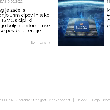
IJA
|
10. 07. 2022
T
 je začel s
M
dnjo 3nm čipov in tako
4
 TSMC s čipi, ki
m
jajo boljše performanse
p
šo porabo energije
Beri naprej
2008-2026 Uporabna Stran gostuje na
Zabec.net
Piškotki
Pogoji upor