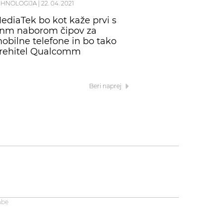
EHNOLOGIJA
|
22. 04. 2021
ediaTek bo kot kaže prvi s
nm naborom čipov za
obilne telefone in bo tako
rehitel Qualcomm
Beri naprej
abe