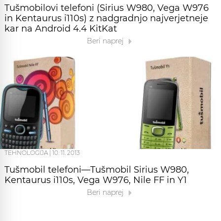
Tušmobilovi telefoni (Sirius W980, Vega W976
in Kentaurus i110s) z nadgradnjo najverjetneje
kar na Android 4.4 KitKat
Beri naprej
TEHNOLOGIJA
|
10. 11. 2013
Tušmobil telefoni—Tušmobil Sirius W980,
Kentaurus i110s, Vega W976, Nile FF in Y1
Beri naprej