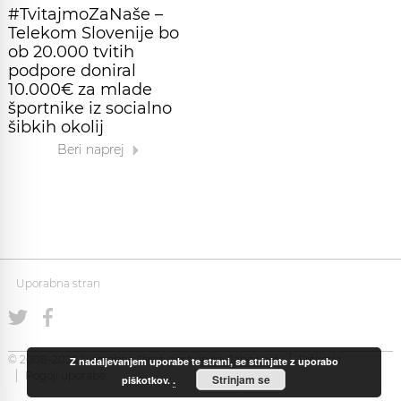
#TvitajmoZaNaše –
Telekom Slovenije bo
ob 20.000 tvitih
podpore doniral
10.000€ za mlade
športnike iz socialno
šibkih okolij
Beri naprej
Uporabna stran
© 2008-2026 Uporabna Stran gostuje na
Zabec.net
Piškotki
Z nadaljevanjem uporabe te strani, se strinjate z uporabo
Pogoji uporabe
Strinjam se
piškotkov.
.