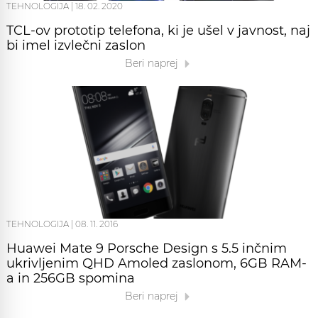
TEHNOLOGIJA
|
18. 02. 2020
TCL-ov prototip telefona, ki je ušel v javnost, naj
bi imel izvlečni zaslon
Beri naprej
TEHNOLOGIJA
|
08. 11. 2016
Huawei Mate 9 Porsche Design s 5.5 inčnim
ukrivljenim QHD Amoled zaslonom, 6GB RAM-
a in 256GB spomina
Beri naprej