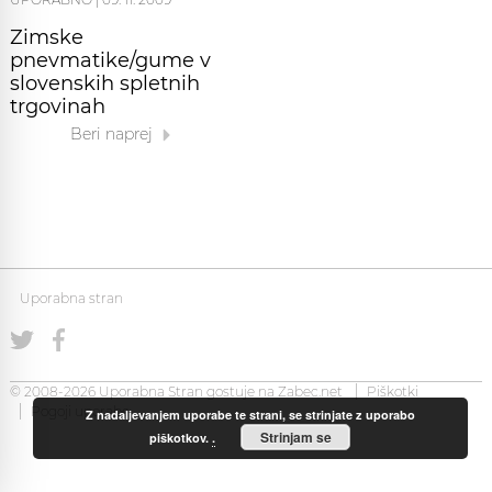
Zimske
pnevmatike/gume v
slovenskih spletnih
trgovinah
Beri naprej
Uporabna stran
© 2008-2026 Uporabna Stran gostuje na
Zabec.net
Piškotki
Pogoji uporabe
Z nadaljevanjem uporabe te strani, se strinjate z uporabo
Strinjam se
piškotkov.
.