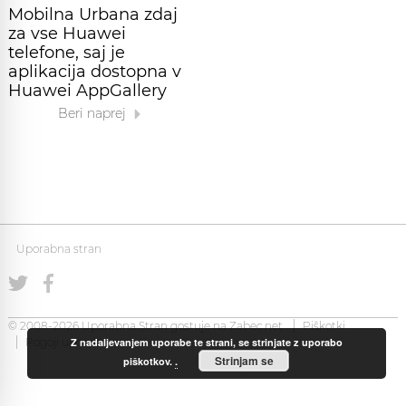
Mobilna Urbana zdaj
za vse Huawei
telefone, saj je
aplikacija dostopna v
Huawei AppGallery
Beri naprej
Uporabna stran
© 2008-2026 Uporabna Stran gostuje na
Zabec.net
Piškotki
Z nadaljevanjem uporabe te strani, se strinjate z uporabo
Pogoji uporabe
Strinjam se
piškotkov.
.