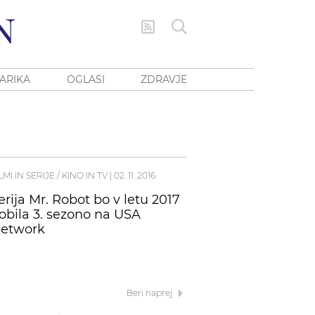
ARIKA
OGLASI
ZDRAVJE
LMI IN SERIJE / KINO IN TV
|
02. 11. 2016
erija Mr. Robot bo v letu 2017
obila 3. sezono na USA
etwork
Beri naprej