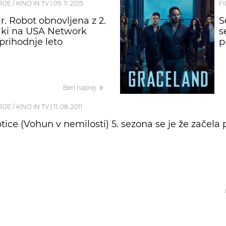
RIJE / KINO IN TV
|
09. 11. 2015
FI
r. Robot obnovljena z 2.
S
 ki na USA Network
s
 prihodnje leto
p
Beri naprej
RIJE / KINO IN TV
|
11. 08. 2011
tice (Vohun v nemilosti) 5. sezona se je že začela 