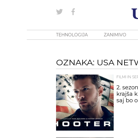
TEHNOLOGIJA
ZANIMIVO
OZNAKA: USA NE
FILMI IN SE
2. sezo
krajša k
saj bo 