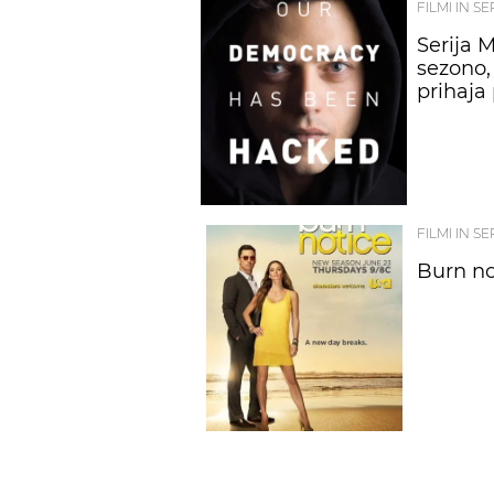
FILMI IN SE
Serija M
sezono,
prihaja
FILMI IN SE
Burn no