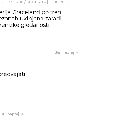
LMI IN SERIJE / KINO IN TV
|
05. 10. 2015
erija Graceland po treh
ezonah ukinjena zaradi
renizke gledanosti
Beri naprej
predvajati
Beri naprej