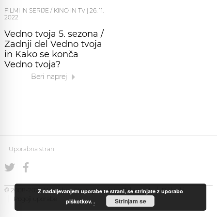
FILMI IN SERIJE / KINO IN TV
|
26. 11.
2022
Vedno tvoja 5. sezona /
Zadnji del Vedno tvoja
in Kako se konča
Vedno tvoja?
Beri naprej
Uporabna stran
© 2008-2026 Uporabna Stran gostuje na
Zabec.net
Piškotki
Z nadaljevanjem uporabe te strani, se strinjate z uporabo
Pogoji uporabe
Strinjam se
piškotkov.
.