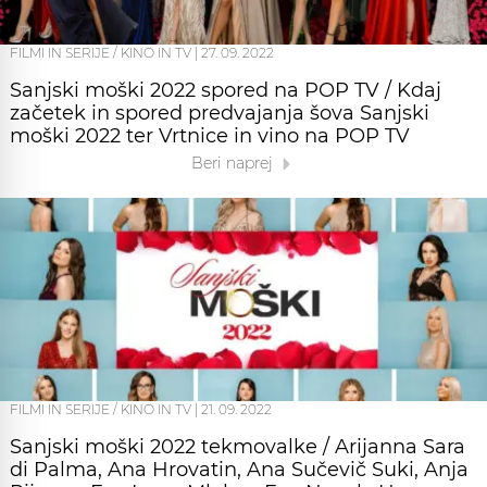
FILMI IN SERIJE / KINO IN TV
|
27. 09. 2022
Sanjski moški 2022 spored na POP TV / Kdaj
začetek in spored predvajanja šova Sanjski
moški 2022 ter Vrtnice in vino na POP TV
Beri naprej
FILMI IN SERIJE / KINO IN TV
|
21. 09. 2022
Sanjski moški 2022 tekmovalke / Arijanna Sara
di Palma, Ana Hrovatin, Ana Sučevič Suki, Anja