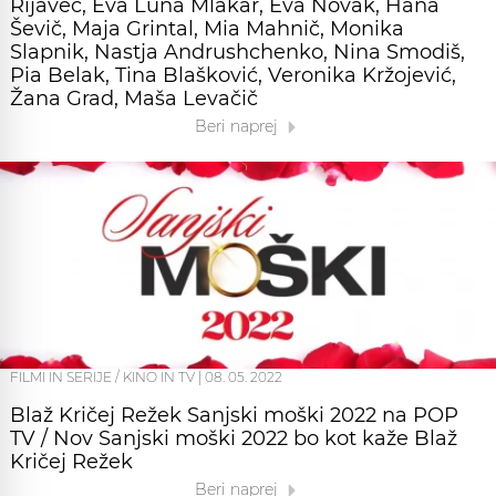
Rijavec, Eva Luna Mlakar, Eva Novak, Hana
Ševič, Maja Grintal, Mia Mahnič, Monika
Slapnik, Nastja Andrushchenko, Nina Smodiš,
Pia Belak, Tina Blašković, Veronika Kržojević,
Žana Grad, Maša Levačič
Beri naprej
FILMI IN SERIJE / KINO IN TV
|
08. 05. 2022
Blaž Kričej Režek Sanjski moški 2022 na POP
TV / Nov Sanjski moški 2022 bo kot kaže Blaž
Kričej Režek
Beri naprej