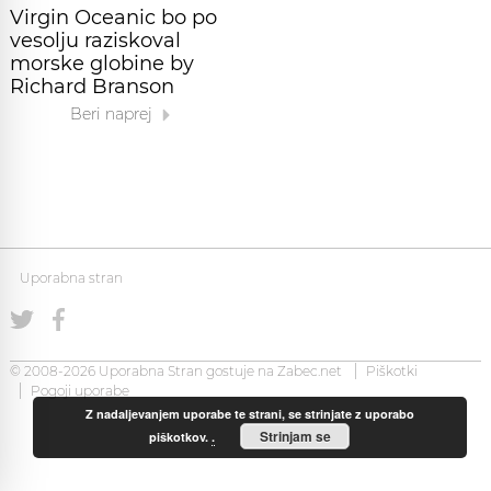
Virgin Oceanic bo po
vesolju raziskoval
morske globine by
Richard Branson
Beri naprej
Uporabna stran
© 2008-2026 Uporabna Stran gostuje na
Zabec.net
Piškotki
Pogoji uporabe
Z nadaljevanjem uporabe te strani, se strinjate z uporabo
Strinjam se
piškotkov.
.