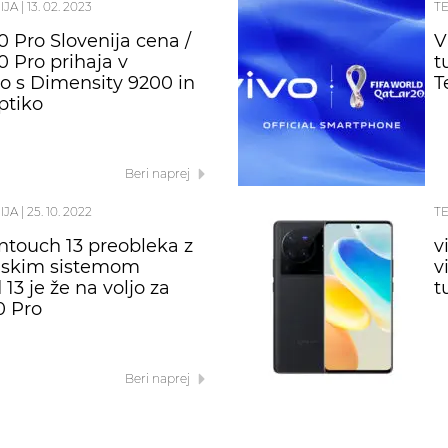
IJA
|
13. 02. 2023
T
0 Pro Slovenija cena /
V
0 Pro prihaja v
t
jo s Dimensity 9200 in
T
ptiko
Beri naprej
IJA
|
25. 10. 2022
T
ntouch 13 preobleka z
v
jskim sistemom
v
13 je že na voljo za
t
0 Pro
Beri naprej