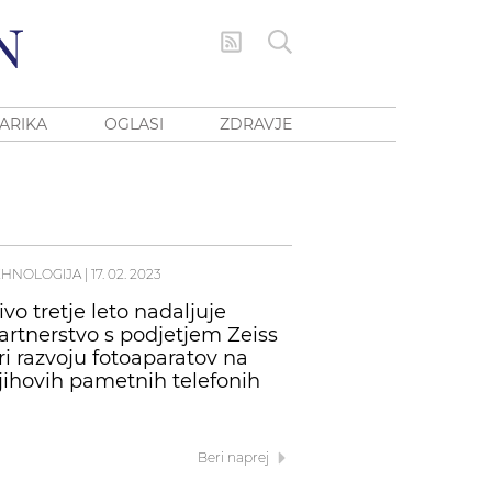
ARIKA
OGLASI
ZDRAVJE
EHNOLOGIJA
|
17. 02. 2023
ivo tretje leto nadaljuje
artnerstvo s podjetjem Zeiss
ri razvoju fotoaparatov na
jihovih pametnih telefonih
Beri naprej