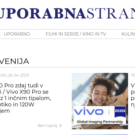
UPORABNO
FILMI IN SERIJE / KINO IN TV
KULIN
VENIJA
IJA
|
26. 04. 2023
T
0 Pro zdaj tudi v
V
i / Vivo X90 Pro se
p
z 1 inčnim tipalom,
p
ptiko in 120W
n
njem
Beri naprej