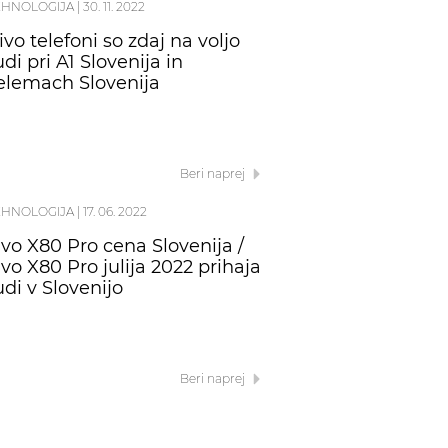
EHNOLOGIJA
|
30. 11. 2022
ivo telefoni so zdaj na voljo
udi pri A1 Slovenija in
elemach Slovenija
Beri naprej
EHNOLOGIJA
|
17. 06. 2022
ivo X80 Pro cena Slovenija /
ivo X80 Pro julija 2022 prihaja
udi v Slovenijo
Beri naprej