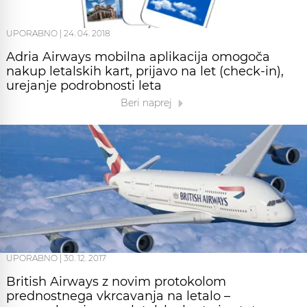
UPORABNO
|
24. 04. 2018
Adria Airways mobilna aplikacija omogoča
nakup letalskih kart, prijavo na let (check-in),
urejanje podrobnosti leta
Beri naprej
UPORABNO
|
30. 12. 2017
British Airways z novim protokolom
prednostnega vkrcavanja na letalo –