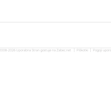
2008-2026 Uporabna Stran gostuje na
Zabec.net
Piškotki
Pogoji upor