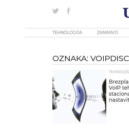
TEHNOLOGIJA
ZANIMIVO
OZNAKA: VOIPDIS
TEHNOLOG
Brezplač
VoIP teh
stacion
nastavi