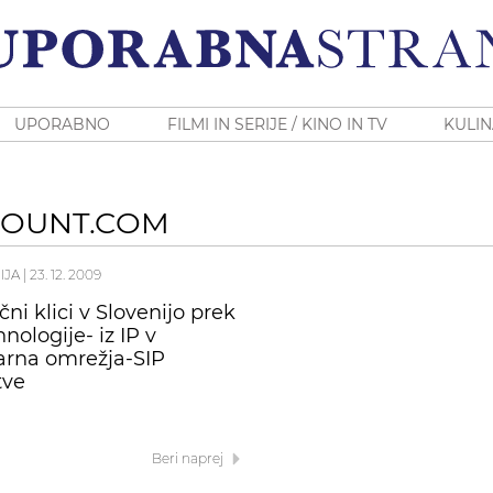
UPORABNO
FILMI IN SERIJE / KINO IN TV
KULIN
COUNT.COM
IJA
|
23. 12. 2009
ni klici v Slovenijo prek
nologije- iz IP v
arna omrežja-SIP
tve
Beri naprej