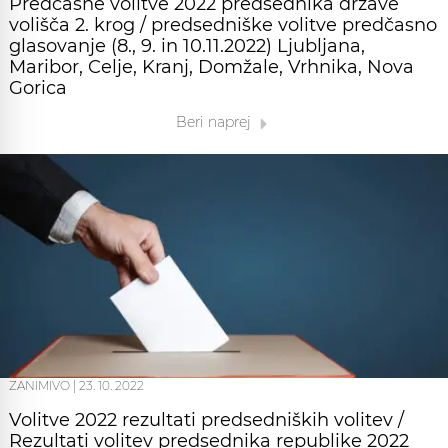
Predčasne volitve 2022 predsednika države
volišča 2. krog / predsedniške volitve predčasno
glasovanje (8., 9. in 10.11.2022) Ljubljana,
Maribor, Celje, Kranj, Domžale, Vrhnika, Nova
Gorica
Beri naprej
ZANIMIVO
|
23. 10. 2022
Volitve 2022 rezultati predsedniških volitev /
Rezultati volitev predsednika republike 2022