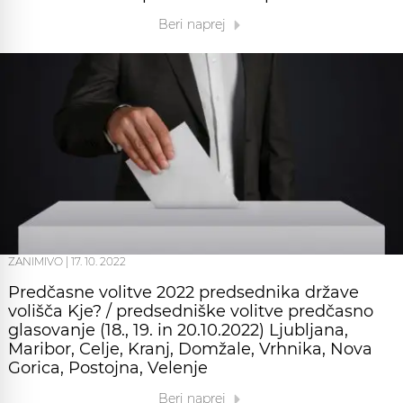
Beri naprej
ZANIMIVO
|
17. 10. 2022
Predčasne volitve 2022 predsednika države
volišča Kje? / predsedniške volitve predčasno
glasovanje (18., 19. in 20.10.2022) Ljubljana,
Maribor, Celje, Kranj, Domžale, Vrhnika, Nova
Gorica, Postojna, Velenje
Beri naprej