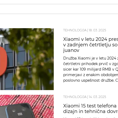
TEHNOLOGIJA
|
18. 03. 2025
Xiaomi v letu 2024 pre
v zadnjem četrtletju s
juanov
Družba Xiaomi je v letu 2024 z
četrtletni prihodek prvič v zg
sicer kar 109 milijard RMB v 
primerjavi z enakim obdobjem 
poslovno uspešnost družbe. Ce
TEHNOLOGIJA
|
14. 03. 2025
Xiaomi 15 test telefona
dizajn in tehnična dovr