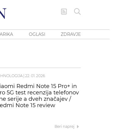
ARIKA
OGLASI
ZDRAVJE
EHNOLOGIJA
|
22. 01. 2026
iaomi Redmi Note 15 Pro+ in
ro 5G test recenzija telefonov
ne serije a dveh značajev /
edmi Note 15 review
Beri naprej