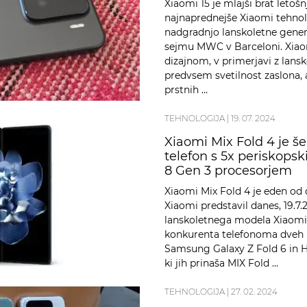
Xiaomi 15 je mlajši brat letoš
najnaprednejše Xiaomi tehnolo
nadgradnjo lanskoletne generac
sejmu MWC v Barceloni. Xiaom
dizajnom, v primerjavi z lan
predvsem svetilnost zaslona, 
prstnih …
TEHNOLOGIJA
|
19. 07. 2024
Xiaomi Mix Fold 4 je še 
telefon s 5x periskop
8 Gen 3 procesorjem
Xiaomi Mix Fold 4 je eden od d
Xiaomi predstavil danes, 19.7
lanskoletnega modela Xiaomi
konkurenta telefonoma dveh k
Samsung Galaxy Z Fold 6 in H
ki jih prinaša MIX Fold …
TEHNOLOGIJA
|
27. 02. 2024