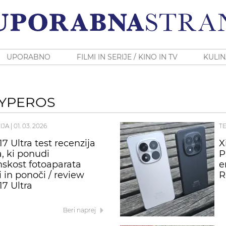
UPORABNO
FILMI IN SERIJE / KINO IN TV
KULIN
HYPEROS
IJA
|
01. 03. 2026
T
7 Ultra test recenzija
X
a, ki ponudi
P
nskost fotoaparata
e
 in ponoči / review
R
17 Ultra
Beri naprej