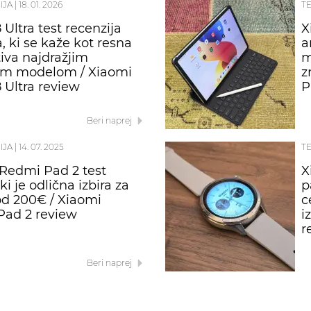
IJA
|
18. 01. 2026
T
Ultra test recenzija
X
, ki se kaže kot resna
a
tiva najdražjim
m
im modelom / Xiaomi
z
 Ultra review
P
Beri naprej
IJA
|
14. 07. 2025
T
Redmi Pad 2 test
X
 ki je odlična izbira za
p
d 200€ / Xiaomi
c
Pad 2 review
i
r
Beri naprej