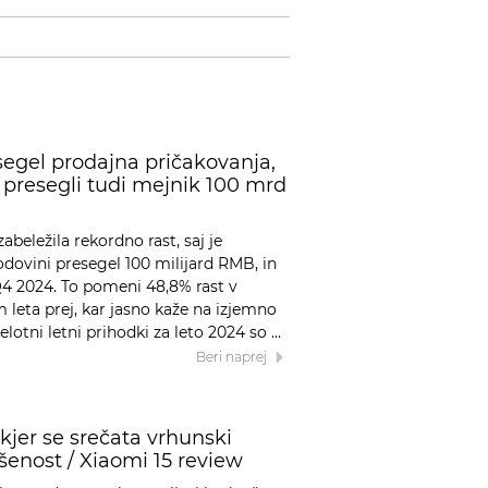
segel prodajna pričakovanja,
o presegli tudi mejnik 100 mrd
abeležila rekordno rast, saj je
odovini presegel 100 milijard RMB, in
Q4 2024. To pomeni 48,8% rast v
leta prej, kar jasno kaže na izjemno
lotni letni prihodki za leto 2024 so …
Beri naprej
 kjer se srečata vrhunski
šenost / Xiaomi 15 review