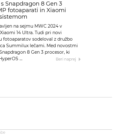
n s Snapdragon 8 Gen 3
P fotoaparati in Xiaomi
 sistemom
stavljen na sejmu MWC 2024 v
iaomi 14 Ultra. Tudi pri novi
ju fotoaparatov sodeloval z družbo
Leica Summilux lečami. Med novostmi
Snapdragon 8 Gen 3 procesor, ki
HyperOS …
Beri naprej
abe