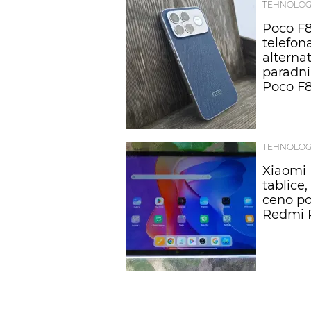
TEHNOLOG
Poco F8 
telefona
alterna
paradn
Poco F8
TEHNOLOG
Xiaomi 
tablice,
ceno po
Redmi 