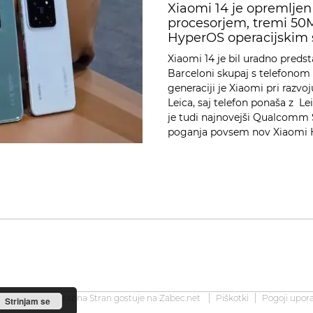
Xiaomi 14 je opremlje
procesorjem, tremi 50M
HyperOS operacijskim
Xiaomi 14 je bil uradno pred
Barceloni skupaj s telefonom X
generaciji je Xiaomi pri razvo
Leica, saj telefon ponaša z 
je tudi najnovejši Qualcomm 
poganja povsem nov Xiaomi 
2008-2026 Uporabna Stran gostuje na
Zabec.net
Piškotki
Pogoji upor
Strinjam se