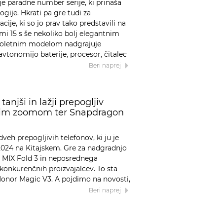
nje paradne number serije, ki prinaša
gije. Hkrati pa gre tudi za
ije, ki so jo prav tako predstavili na
i 15 s še nekoliko bolj elegantnim
skoletnim modelom nadgrajuje
avtonomijo baterije, procesor, čitalec
Beri naprej
tanjši in lažji prepogljiv
skim zoomom ter Snapdragon
veh prepogljivih telefonov, ki ju je
.2024 na Kitajskem. Gre za nadgradnjo
 MIX Fold 3 in neposrednega
onkurenčnih proizvajalcev. To sta
onor Magic V3. A pojdimo na novosti,
Beri naprej