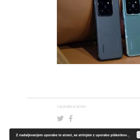
Uporabna stran
© 
Z nadaljevanjem uporabe te strani, se strinjate z uporabo piškotkov.
.