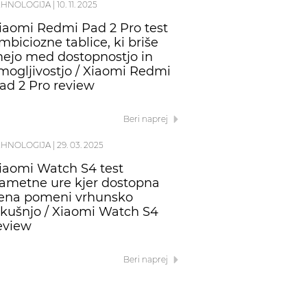
EHNOLOGIJA
|
10. 11. 2025
iaomi Redmi Pad 2 Pro test
mbiciozne tablice, ki briše
ejo med dostopnostjo in
mogljivostjo / Xiaomi Redmi
ad 2 Pro review
Beri naprej
EHNOLOGIJA
|
29. 03. 2025
iaomi Watch S4 test
ametne ure kjer dostopna
ena pomeni vrhunsko
zkušnjo / Xiaomi Watch S4
eview
Beri naprej