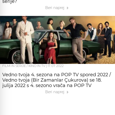
serije?
Beri naprej
FILMI IN SERIJE / KINO IN TV
|
17. 07. 2022
Vedno tvoja 4. sezona na POP TV spored 2022 /
Vedno tvoja (Bir Zamanlar Çukurova) se 18.
julija 2022 s 4. sezono vrača na POP TV
Beri naprej