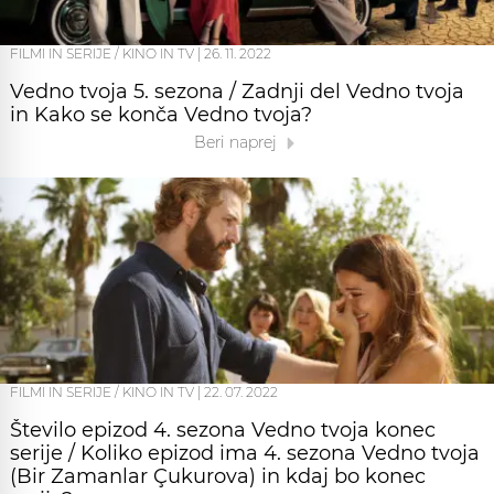
FILMI IN SERIJE / KINO IN TV
|
26. 11. 2022
Vedno tvoja 5. sezona / Zadnji del Vedno tvoja
in Kako se konča Vedno tvoja?
Beri naprej
FILMI IN SERIJE / KINO IN TV
|
22. 07. 2022
Število epizod 4. sezona Vedno tvoja konec
serije / Koliko epizod ima 4. sezona Vedno tvoja
(Bir Zamanlar Çukurova) in kdaj bo konec