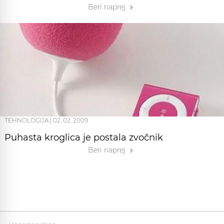
Beri naprej
TEHNOLOGIJA
|
02. 02. 2009
Puhasta kroglica je postala zvočnik
Beri naprej