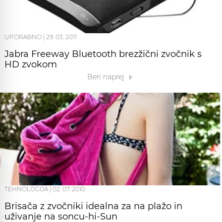
UPORABNO
|
29. 03. 2011
Jabra Freeway Bluetooth brezžični zvočnik s
HD zvokom
Beri naprej
TEHNOLOGIJA
|
02. 07. 2010
Brisača z zvočniki idealna za na plažo in
uživanje na soncu-hi-Sun