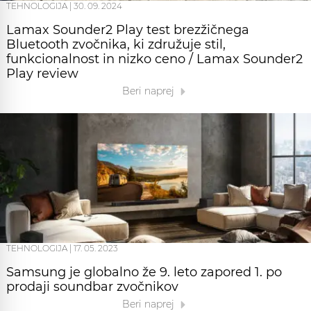
TEHNOLOGIJA
|
30. 09. 2024
Lamax Sounder2 Play test brezžičnega
Bluetooth zvočnika, ki združuje stil,
funkcionalnost in nizko ceno / Lamax Sounder2
Play review
Beri naprej
TEHNOLOGIJA
|
17. 05. 2023
Samsung je globalno že 9. leto zapored 1. po
prodaji soundbar zvočnikov
Beri naprej