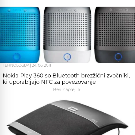
TEHNOLOGIJA
|
24. 06. 2011
Nokia Play 360 so Bluetooth brezžični zvočniki,
ki uporabljajo NFC za povezovanje
Beri naprej