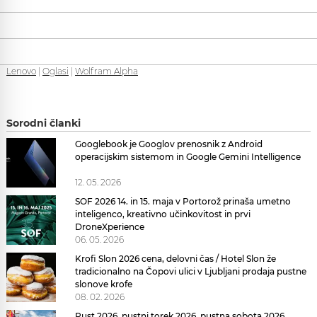
Lenovo
|
Oglasi
|
Wolfram Alpha
Sorodni članki
Googlebook je Googlov prenosnik z Android
operacijskim sistemom in Google Gemini Intelligence
12. 05. 2026
SOF 2026 14. in 15. maja v Portorož prinaša umetno
inteligenco, kreativno učinkovitost in prvi
DroneXperience
06. 05. 2026
Krofi Slon 2026 cena, delovni čas / Hotel Slon že
tradicionalno na Čopovi ulici v Ljubljani prodaja pustne
slonove krofe
08. 02. 2026
Pust 2026, pustni torek 2026, pustna sobota 2026,