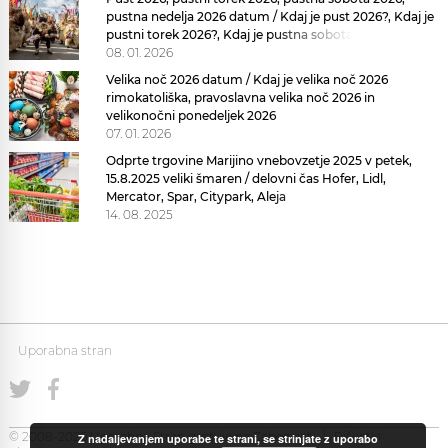
pustna nedelja 2026 datum / Kdaj je pust 2026?, Kdaj je
pustni torek 2026?, Kdaj je pustna sobota 2026?
08. 01. 2026
Velika noč 2026 datum / Kdaj je velika noč 2026
rimokatoliška, pravoslavna velika noč 2026 in
velikonočni ponedeljek 2026
07. 01. 2026
Odprte trgovine Marijino vnebovzetje 2025 v petek,
15.8.2025 veliki šmaren / delovni čas Hofer, Lidl,
Mercator, Spar, Citypark, Aleja
14. 08. 2025
Uporabna stran
© 2008-2026 Uporabna Stran gostuje na
Zabec.net
Piškotki
Z nadaljevanjem uporabe te strani, se strinjate z uporabo