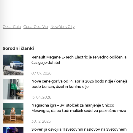
Coca-Cola
|
Coca-Cola Vio
|
New York City
Sorodni članki
Renault Megane E-Tech Electric je še vedno odličen, a
čas ga je dohitel
07. 07. 2026
Nove cene goriva od 14. aprila 2026 bodo nižje / cenejši
bodo bencin, dizel in kurilno olje
13. 04. 2026
Nagradna igra – 3v1 stolček za hranjenje Chicco
Meraviglia, da bo tudi malček sedel za praznično mizo
30. 12. 2025
Slovenija osvojila 11 svetovnih naslovov na Svetovnem