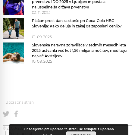
prvenstvu IDO 2025 v Ljubljani in postala
najuspešnejša država prvenstva
03. 11. 2025
Plačan prost dan za starše pri Coca-Cola HBC
Slovenija: Kako deluje in zakaj ga zaposleni cenijo?
01. 09. 2025
Slovenska naravna zdravilišča v sedmih mesecih leta
2025 ustvarila več kot 1,56 milijona nočitev, med tujci
največ Avstrijcev
10. 08. 2025
Uporabna stran
© 2008-2026 Uporabna Stran gostuje na
Zabec.net
Piškotki
Z nadaljevanjem uporabe te strani, se strinjate z uporabo
Pogoji uporabe