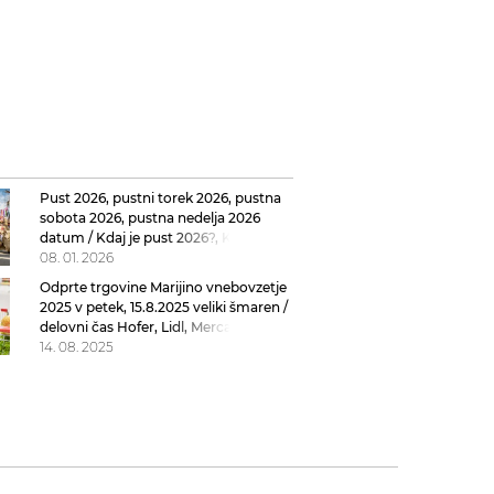
Pust 2026, pustni torek 2026, pustna
sobota 2026, pustna nedelja 2026
datum / Kdaj je pust 2026?, Kdaj je
pustni torek 2026?, Kdaj je pustna
08. 01. 2026
sobota 2026?
Odprte trgovine Marijino vnebovzetje
2025 v petek, 15.8.2025 veliki šmaren /
delovni čas Hofer, Lidl, Mercator, Spar,
Citypark, Aleja
14. 08. 2025