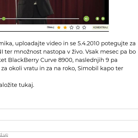
mika, uploadajte video in se 5.4.2010 potegujte za
ter množnost nastopa v živo. Vsak mesec pa bo
Paket BlackBerry Curve 8900, naslednjih 9 pa
za okoli vratu in za na roko, Simobil kapo ter
ložite tukaj.
d up