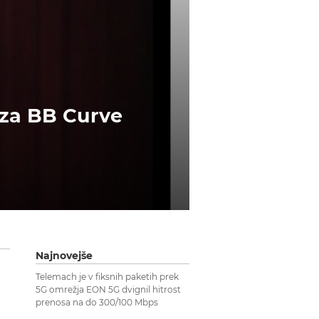
 za BB Curve
Najnovejše
Telemach je v fiksnih paketih prek
5G omrežja EON 5G dvignil hitrost
prenosa na do 300/100 Mbps