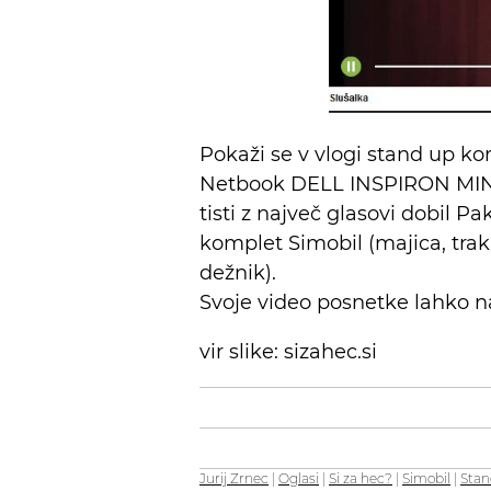
Pokaži se v vlogi stand up ko
Netbook DELL INSPIRON MINI 
tisti z največ glasovi dobil 
komplet Simobil (majica, trak 
dežnik).
Svoje video posnetke lahko na
vir slike: sizahec.si
Jurij Zrnec
|
Oglasi
|
Si za hec?
|
Simobil
|
Stan