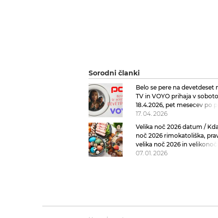
Sorodni članki
Belo se pere na devetdeset
TV in VOYO prihaja v soboto
18.4.2026, pet mesecev po p
kinu
17. 04. 2026
Velika noč 2026 datum / Kdaj
noč 2026 rimokatoliška, pra
velika noč 2026 in velikonoč
ponedeljek 2026
07. 01. 2026