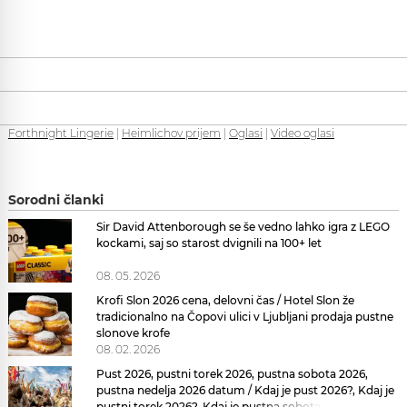
Forthnight Lingerie
|
Heimlichov prijem
|
Oglasi
|
Video oglasi
Sorodni članki
Sir David Attenborough se še vedno lahko igra z LEGO
kockami, saj so starost dvignili na 100+ let
08. 05. 2026
Krofi Slon 2026 cena, delovni čas / Hotel Slon že
tradicionalno na Čopovi ulici v Ljubljani prodaja pustne
slonove krofe
08. 02. 2026
Pust 2026, pustni torek 2026, pustna sobota 2026,
pustna nedelja 2026 datum / Kdaj je pust 2026?, Kdaj je
pustni torek 2026?, Kdaj je pustna sobota 2026?