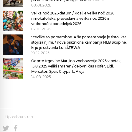
08. 01. 2026
Velika noč 2026 datum / Kdaj je velika noč 2026
rimokatoliška, pravoslavna velika noč 2026 in
velikonočni ponedeljek 2026
07. 01. 2026
Številke so pomembne. A še pomembneje je tisto, kar
stoji za njimi. / nova praznična kampanja NLB Skupine,
ki jo je ustvarila Luna\TBWA
10. 12. 2025
Odprte trgovine Marijino vnebovzetje 2025 v petek,
15.8.2025 veliki šmaren / delovni čas Hofer, Lidl,
Mercator, Spar, Citypark, Aleja
14. 08. 2025
Uporabna stran