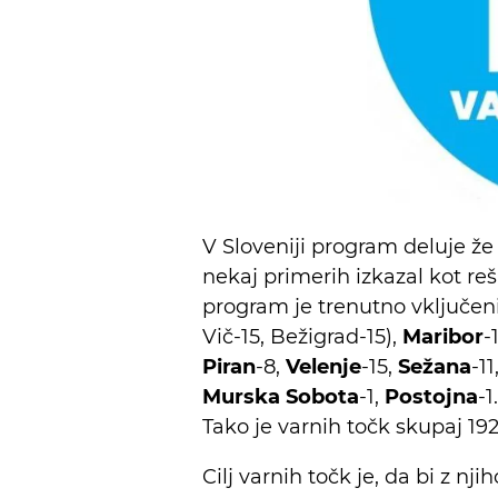
V Sloveniji program deluje že k
nekaj primerih izkazal kot rešil
program je trenutno vključeni
Vič-15, Bežigrad-15),
Maribor
-
Piran
-8,
Velenje
-15,
Sežana
-11
Murska Sobota
-1,
Postojna
-
Tako je varnih točk skupaj 192
Cilj varnih točk je, da bi z n