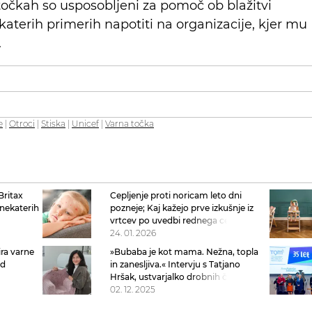
točkah so usposobljeni za pomoč ob blažitvi
katerih primerih napotiti na organizacije, kjer mu
.
e
|
Otroci
|
Stiska
|
Unicef
|
Varna točka
Britax
Cepljenje proti noricam leto dni
 nekaterih
pozneje; Kaj kažejo prve izkušnje iz
da
vrtcev po uvedbi rednega cepljenja?
24. 01. 2026
ira varne
»Bubaba je kot mama. Nežna, topla
ad
in zanesljiva.« Intervju s Tatjano
Hršak, ustvarjalko drobnih čudežev iz
hrvaškega Zagorja
02. 12. 2025