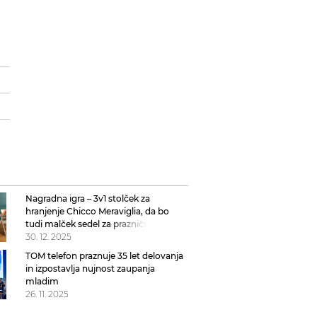
Nagradna igra – 3v1 stolček za
hranjenje Chicco Meraviglia, da bo
tudi malček sedel za praznično mizo
30. 12. 2025
TOM telefon praznuje 35 let delovanja
in izpostavlja nujnost zaupanja
mladim
26. 11. 2025