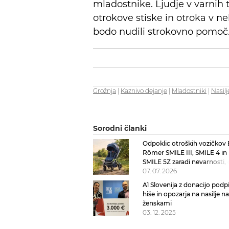
mladostnike. Ljudje v varnih 
otrokove stiske in otroka v ne
bodo nudili strokovno pomoč
Grožnja
|
Kaznivo dejanje
|
Mladostniki
|
Nasilj
Sorodni članki
Odpoklic otroških vozičkov 
Römer SMILE III, SMILE 4 in
SMILE 5Z zaradi nevarnosti, 
odpade prednje kolo
07. 07. 2026
A1 Slovenija z donacijo podp
hiše in opozarja na nasilje n
ženskami
03. 12. 2025