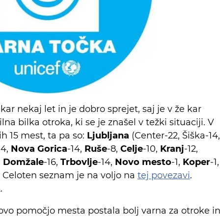
ar nekaj let in je dobro sprejet, saj je v že kar
na bilka otroka, ki se je znašel v težki situaciji. V
h 15 mest, ta pa so:
Ljubljana
(Center-22, Šiška-14,
14,
Nova Gorica
-14,
Ruše
-8,
Celje
-10,
Kranj
-12,
,
Domžale
-16,
Trbovlje
-14,
Novo mesto
-1,
Koper
-1,
1. Celoten seznam je na voljo na
tej povezavi
.
.
jihovo pomočjo mesta postala bolj varna za otroke i