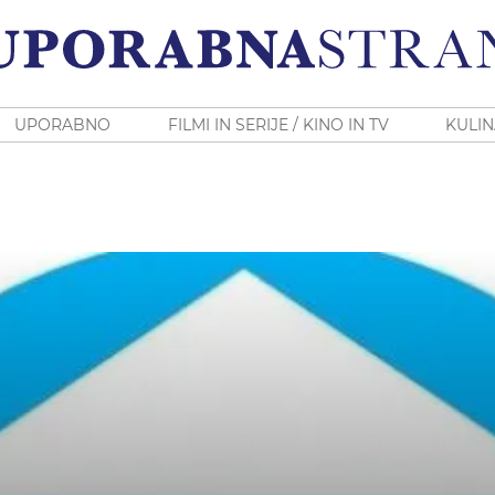
UPORABNO
FILMI IN SERIJE / KINO IN TV
KULIN