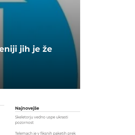
iji jih je že
Najnovejše
Skeletorju vedno uspe ukrasti
pozornost
Telemach je v fiksnih paketih prek