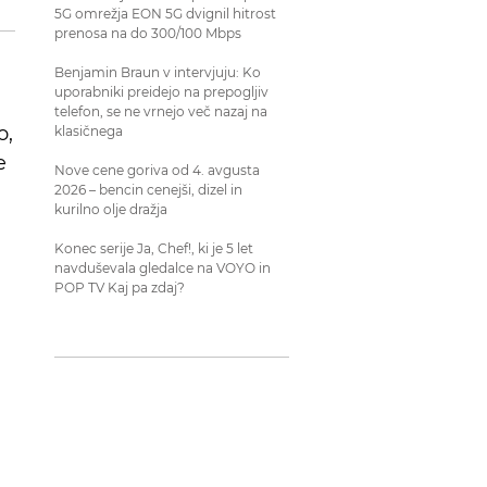
5G omrežja EON 5G dvignil hitrost
prenosa na do 300/100 Mbps
Benjamin Braun v intervjuju: Ko
uporabniki preidejo na prepogljiv
telefon, se ne vrnejo več nazaj na
o,
klasičnega
e
Nove cene goriva od 4. avgusta
2026 – bencin cenejši, dizel in
kurilno olje dražja
Konec serije Ja, Chef!, ki je 5 let
navduševala gledalce na VOYO in
POP TV Kaj pa zdaj?