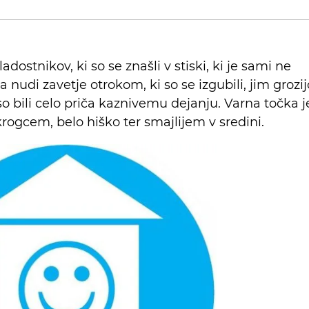
dostnikov, ki so se znašli v stiski, ki je sami ne
 nudi zavetje otrokom, ki so se izgubili, jim grozij
so bili celo priča kaznivemu dejanju. Varna točka j
ogcem, belo hiško ter smajlijem v sredini.