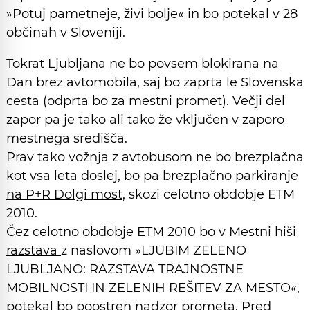
»Potuj pametneje, živi bolje« in bo potekal v 28
občinah v Sloveniji.
Tokrat Ljubljana ne bo povsem blokirana na
Dan brez avtomobila, saj bo zaprta le Slovenska
cesta (odprta bo za mestni promet). Večji del
zapor pa je tako ali tako že vključen v zaporo
mestnega središča.
Prav tako vožnja z avtobusom ne bo brezplačna
kot vsa leta doslej, bo pa
brezplačno parkiranje
na P+R Dolgi most
, skozi celotno obdobje ETM
2010.
Čez celotno obdobje ETM 2010 bo v Mestni hiši
razstava
z naslovom »LJUBIM ZELENO
LJUBLJANO: RAZSTAVA TRAJNOSTNE
MOBILNOSTI IN ZELENIH REŠITEV ZA MESTO«,
potekal bo
poostren nadzor prometa
. Pred