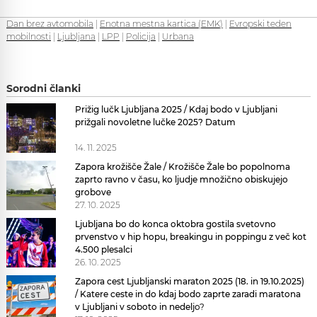
Dan brez avtomobila
|
Enotna mestna kartica (EMK)
|
Evropski teden
mobilnosti
|
Ljubljana
|
LPP
|
Policija
|
Urbana
Sorodni članki
Prižig lučk Ljubljana 2025 / Kdaj bodo v Ljubljani
prižgali novoletne lučke 2025? Datum
14. 11. 2025
Zapora krožišče Žale / Krožišče Žale bo popolnoma
zaprto ravno v času, ko ljudje množično obiskujejo
grobove
27. 10. 2025
Ljubljana bo do konca oktobra gostila svetovno
prvenstvo v hip hopu, breakingu in poppingu z več kot
4.500 plesalci
26. 10. 2025
Zapora cest Ljubljanski maraton 2025 (18. in 19.10.2025)
/ Katere ceste in do kdaj bodo zaprte zaradi maratona
v Ljubljani v soboto in nedeljo?