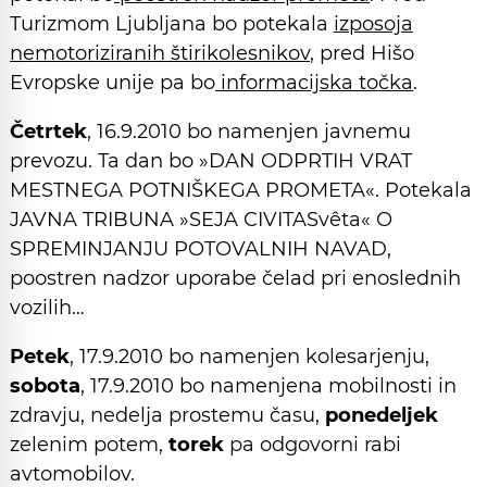
Turizmom Ljubljana bo potekala
izposoja
nemotoriziranih štirikolesnikov
, pred Hišo
Evropske unije pa bo
informacijska točka
.
Četrtek
, 16.9.2010 bo namenjen javnemu
prevozu. Ta dan bo »DAN ODPRTIH VRAT
MESTNEGA POTNIŠKEGA PROMETA«. Potekala
JAVNA TRIBUNA »SEJA CIVITASvêta« O
SPREMINJANJU POTOVALNIH NAVAD,
poostren nadzor uporabe čelad pri enoslednih
vozilih…
Petek
, 17.9.2010 bo namenjen kolesarjenju,
sobota
, 17.9.2010 bo namenjena mobilnosti in
zdravju, nedelja prostemu času,
ponedeljek
zelenim potem,
torek
pa odgovorni rabi
avtomobilov.