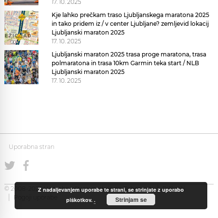
17. 10. 2025
Kje lahko prečkam traso Ljubljanskega maratona 2025
in tako pridem iz / v center Ljubljane? zemljevid lokacij
Ljubljanski maraton 2025
17. 10. 2025
Ljubljanski maraton 2025 trasa proge maratona, trasa
polmaratona in trasa 10km Garmin teka start / NLB
Ljubljanski maraton 2025
17. 10. 2025
Uporabna stran
© 2008-2026 Uporabna Stran gostuje na
Zabec.net
Piškotki
Z nadaljevanjem uporabe te strani, se strinjate z uporabo
Pogoji uporabe
Strinjam se
piškotkov.
.