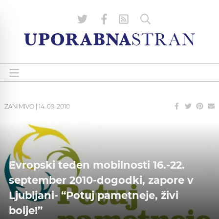
ZANIMIVO
|
14. 09. 2010
Evropski teden mobilnosti 16.-22.
september 2010-dogodki, zapore v
Ljubljani- “Potuj pametneje, živi
bolje!”