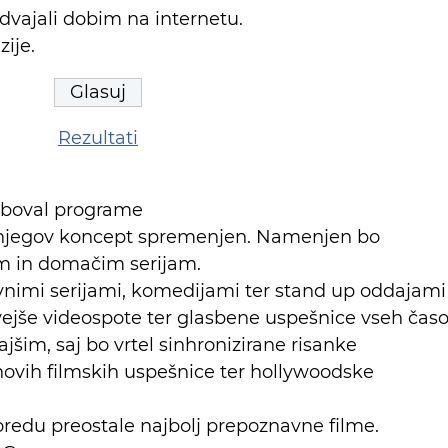
dvajali dobim na internetu.
ije.
Rezultati
boval programe
bo njegov koncept spremenjen. Namenjen bo
im in domačim serijam.
nimi serijami, komedijami ter stand up oddajami
vejše videospote ter glasbene uspešnice vseh čas
im, saj bo vrtel sinhronizirane risanke
 novih filmskih uspešnice ter hollywoodske
redu preostale najbolj prepoznavne filme.