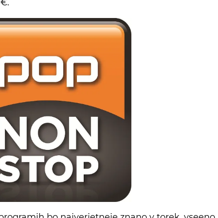
9€.
 programih bo najverjetneje znano v torek, vseeno