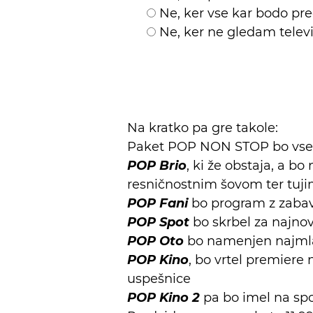
Ne, ker vse kar bodo pre
Ne, ker ne gledam televiz
Na kratko pa gre takole:
Paket POP NON STOP bo vse
POP Brio
, ki že obstaja, a 
resničnostnim šovom ter tuj
POP Fani
bo program z zabav
POP Spot
bo skrbel za najno
POP Oto
bo namenjen najmlajš
POP Kino
, bo vrtel premiere
uspešnice
POP Kino 2
pa bo imel na spo