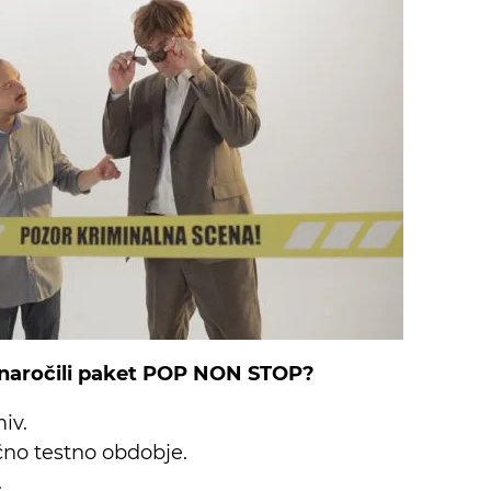
 naročili paket POP NON STOP?
iv.
ačno testno obdobje.
.