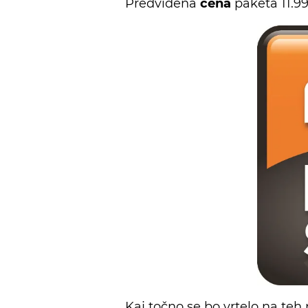
Predvidena
cena
paketa 11.9
Kaj točno se bo vrtelo na teh