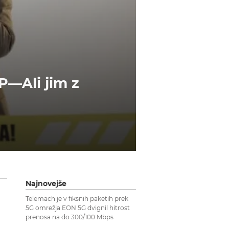
—Ali jim z
Najnovejše
Telemach je v fiksnih paketih prek
5G omrežja EON 5G dvignil hitrost
prenosa na do 300/100 Mbps