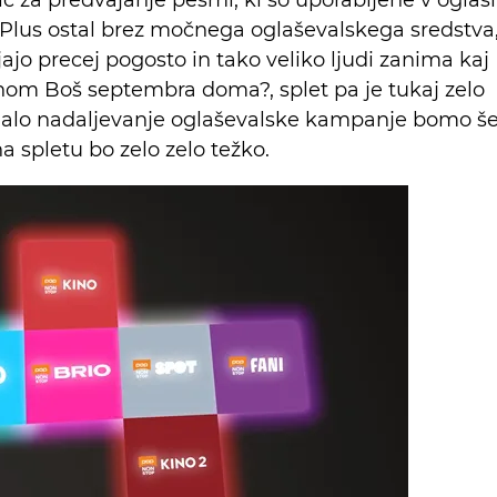
roPlus ostal brez močnega oglaševalskega sredstva
ajajo precej pogosto in tako veliko ljudi zanima kaj
anom Boš septembra doma?, splet pa je tukaj zelo
dalo nadaljevanje oglaševalske kampanje bomo š
na spletu bo zelo zelo težko.