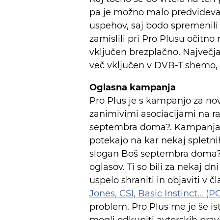
pa je možno malo predvidevati
uspehov, saj bodo spremenili
zamislili pri Pro Plusu očitno
vključen brezplačno. Največja
več vključen v DVB-T shemo, 
Oglasna kampanja
Pro Plus je s kampanjo za no
zanimivimi asociacijami na ra
septembra doma?. Kampanja je
potekajo na kar nekaj spletni
slogan Boš septembra doma? s
oglasov. Ti so bili za nekaj dn
uspelo shraniti in objaviti v č
Jones, CSI, Basic Instinct… (P
problem. Pro Plus me je še isti
mogli odkupiti avtorskih prav