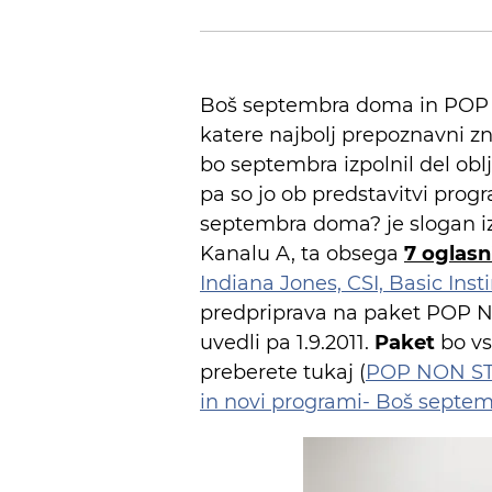
Boš septembra doma in POP NO
katere najbolj prepoznavni zn
bo septembra izpolnil del oblju
pa so jo ob predstavitvi prog
septembra doma? je slogan iz
Kanalu A, ta obsega
7 oglasn
Indiana Jones, CSI, Basic Inst
predpriprava na paket POP NON
uvedli pa 1.9.2011.
Paket
bo vs
preberete tukaj (
POP NON STOP
in novi programi- Boš septe