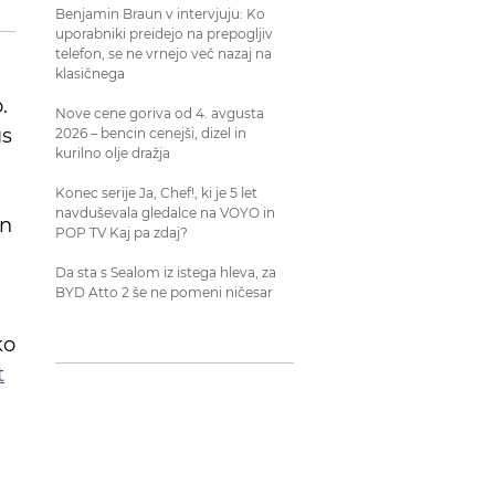
Benjamin Braun v intervjuju: Ko
uporabniki preidejo na prepogljiv
telefon, se ne vrnejo več nazaj na
klasičnega
.
Nove cene goriva od 4. avgusta
us
2026 – bencin cenejši, dizel in
kurilno olje dražja
Konec serije Ja, Chef!, ki je 5 let
navduševala gledalce na VOYO in
in
POP TV Kaj pa zdaj?
Da sta s Sealom iz istega hleva, za
BYD Atto 2 še ne pomeni ničesar
ko
t