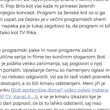
. Pop Brio kot vse kaže ni prinesel želenih
 njegov koncept. Program za ženske kot so si ga
 ni uspel, pa čeprav je v večini programskih shem
 napaka pa je tukaj zagotovo ta, da program ni bi
tako kot TV Pika.
v programski pake in nove programe začel z
zlične serije in filme ter končnim sloganom Boš
 požela veliko zanimanja, saj pogovori o njej
h portalih. Vprašanje čemu so namenjeni oglasi in
o nekako odgovorili. Vsi pa bi radi videli posnet
i dostopni, a so bili kmalu odstranjeni. Meni jih je
lanku (
Boš septembra doma?-video oglasi Indiana
OP TV, Kanal A,…)
), a se je kmalu izkazalo kje je
 dan poprosil, če bi to lahko odstranil, saj niso
ic za predvajanje pesmi, ki so uporabljene v oglas