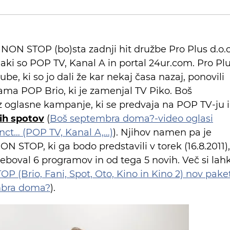
N STOP (bo)sta zadnji hit družbe Pro Plus d.o.o
aki so POP TV, Kanal A in portal 24ur.com. Pro Pl
be, ki so jo dali že kar nekaj časa nazaj, ponovili
rama POP Brio, ki je zamenjal TV Piko. Boš
 oglasne kampanje, ki se predvaja na POP TV-ju 
ih spotov
(
Boš septembra doma?-video oglasi
inct… (POP TV, Kanal A,…)
). Njihov namen pa je
 STOP, ki ga bodo predstavili v torek (16.8.2011),
eboval 6 programov in od tega 5 novih. Več si lah
 (Brio, Fani, Spot, Oto, Kino in Kino 2) nov pake
mbra doma?
).