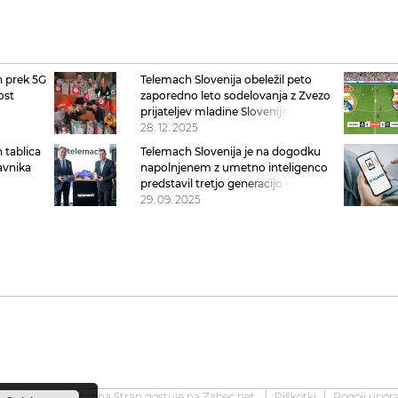
h prek 5G
Telemach Slovenija obeležil peto
ost
zaporedno leto sodelovanja z Zvezo
s
prijateljev mladine Slovenije in predal
več kot 500 darili za otroke
28. 12. 2025
 tablica
Telemach Slovenija je na dogodku
avnika
napolnjenem z umetno inteligenco
ih naprav
predstavil tretjo generacijo naprav
lastne blagovne znamke
29. 09. 2025
2008-2026 Uporabna Stran gostuje na
Zabec.net
Piškotki
Pogoji upor