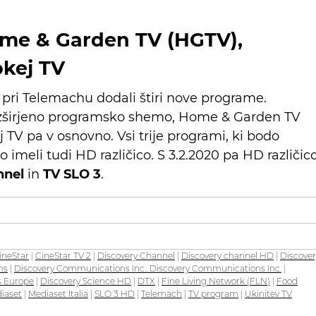
Home & Garden TV (HGTV),
okej TV
o pri Telemachu dodali štiri nove programe.
razširjeno programsko shemo, Home & Garden TV
 TV pa v osnovno. Vsi trije programi, ki bodo
meli tudi HD različico. S 3.2.2020 pa HD različic
nnel
in
TV SLO 3
.
ineStar
|
CineStar TV 2
|
Discovery Channel
|
Discovery channel HD
|
Discover
ns
|
Discovery Communications Inc.. Discovery Communications Inc.
|
s Europe
|
Discovery Science HD
|
DTX
|
Fine Living Network (FLN)
|
Food
iaset
|
Mediaset Italia
|
SLO 3 HD
|
Telemach
|
TV program
|
Ukinitev TV