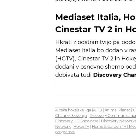
Mediaset Italia, 
Cinestar TV 2 in H
Hkrati z odstranitvijo pa bod
Mediaset Italia bo dodan v 
(HGTV), Cinestar TV 2 in Hokej
dodani v osnovno shemo bodo i
dobivata tudi
Discovery Cha
Alpska hokejska liga (AHL)
|
Animal Planet
|
C
Channel Slovenija
|
Discovery Communicatio
Discovery HD Showcase
|
Discovery Network
Network
|
Hokej TV
|
Home & Garden TV | Med
programov