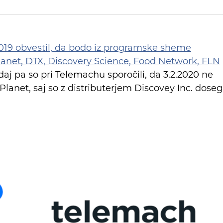
2019 obvestil, da bodo iz programske sheme
anet, DTX, Discovery Science, Food Network, FLN
Zdaj pa so pri Telemachu sporočili, da 3.2.2020 ne
anet, saj so z distributerjem Discovey Inc. dosegl