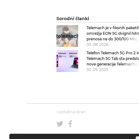
Sorodni članki
Telemach je v fiksnih paketi
omrežja EON 5G dvignil hitr
prenosa na do 300/100 Mbp
05. 08. 2026
Telefon Telemach 5G Pro 2 in
Telemach 5G Tab sta predst
nove generacije Telemachov
z žepu prijazno ceno
30. 09. 2025
Uporabna stran
© 