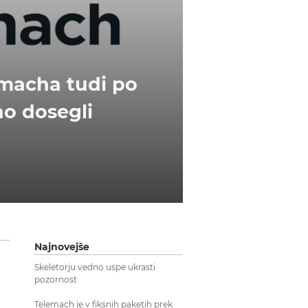
emacha tudi po
no dosegli
Najnovejše
Skeletorju vedno uspe ukrasti
pozornost
Telemach je v fiksnih paketih prek