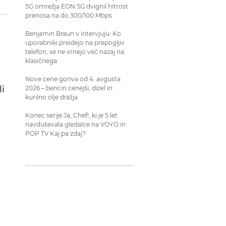
5G omrežja EON 5G dvignil hitrost
prenosa na do 300/100 Mbps
Benjamin Braun v intervjuju: Ko
uporabniki preidejo na prepogljiv
telefon, se ne vrnejo več nazaj na
klasičnega
Nove cene goriva od 4. avgusta
i
2026 – bencin cenejši, dizel in
kurilno olje dražja
Konec serije Ja, Chef!, ki je 5 let
navduševala gledalce na VOYO in
POP TV Kaj pa zdaj?