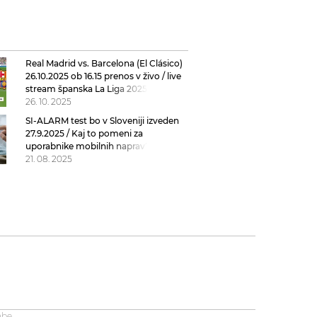
Real Madrid vs. Barcelona (El Clásico)
26.10.2025 ob 16.15 prenos v živo / live
stream španska La Liga 2025/26
26. 10. 2025
SI-ALARM test bo v Sloveniji izveden
27.9.2025 / Kaj to pomeni za
uporabnike mobilnih naprav?
21. 08. 2025
abe