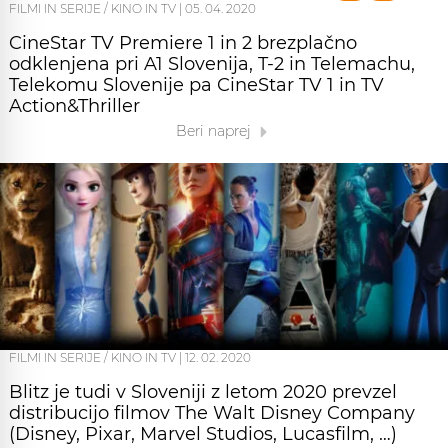
FILMI IN SERIJE / KINO IN TV
|
05. 04. 2020
CineStar TV Premiere 1 in 2 brezplačno
odklenjena pri A1 Slovenija, T-2 in Telemachu,
Telekomu Slovenije pa CineStar TV 1 in TV
Action&Thriller
Beri naprej
FILMI IN SERIJE / KINO IN TV
|
12. 02. 2020
Blitz je tudi v Sloveniji z letom 2020 prevzel
distribucijo filmov The Walt Disney Company
(Disney, Pixar, Marvel Studios, Lucasfilm, …)