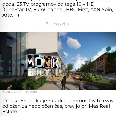
dodal 23 TV programov od tega 10 v HD
(CineStar TV, EuroChannel, BBC First, AXN Spin,
Arte, …)
Beri naprej
ZANIMIVO
|
01. 03. 2018
Projekt Emonika je zaradi nepremostljivih težav
odložen za nedoločen čas, pravijo pri Mas Real
Estate