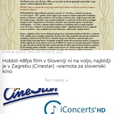
FILMI IN SERIJE / KINO IN TV
|
28. 12. 2012
Hobbit 48fps film v Sloveniji ni na voljo, najbližji
je v Zagrebu (Cinestar) –sramota za slovenski
kino
Beri naprej