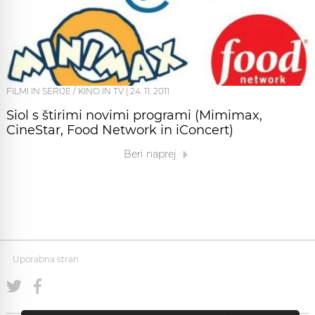
FILMI IN SERIJE / KINO IN TV
|
24. 11. 2011
Siol s štirimi novimi programi (Mimimax,
CineStar, Food Network in iConcert)
Beri naprej
Uporabna stran