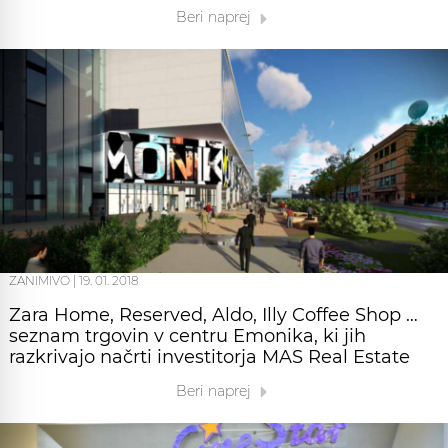
Beri naprej
ZANIMIVO
|
19. 01. 2018
Zara Home, Reserved, Aldo, Illy Coffee Shop …
seznam trgovin v centru Emonika, ki jih
razkrivajo načrti investitorja MAS Real Estate
Beri naprej