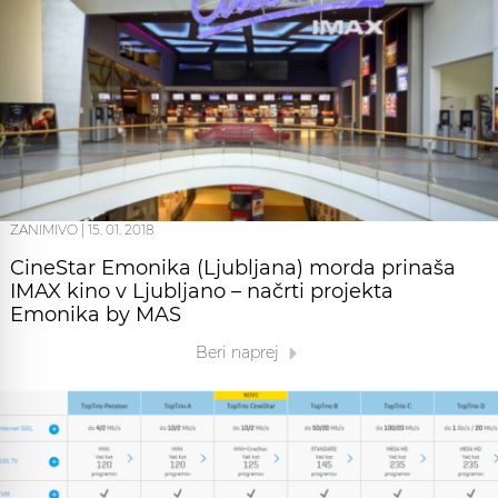
ZANIMIVO
|
15. 01. 2018
CineStar Emonika (Ljubljana) morda prinaša
IMAX kino v Ljubljano – načrti projekta
Emonika by MAS
Beri naprej