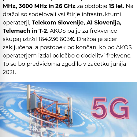
MHz, 3600 MHz in 26 GHz
za obdobje
15 le
t. Na
dražbi so sodelovali vsi štirje infrastrukturni
operaterji,
Telekom Slovenije, A1 Slovenija,
Telemach in T-2
. AKOS pa je za frekvence
skupaj iztržil 164.236.603€. Dražba je sicer
zaključena, a postopek bo končan, ko bo AKOS
operaterjem izdal odločbo o dodelitvi frekvenc.
To se bo predvidoma zgodilo v začetku junija
2021.