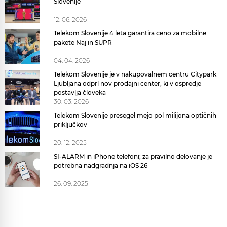
Slovenije
12. 06. 2026
Telekom Slovenije 4 leta garantira ceno za mobilne
pakete Naj in SUPR
04. 04. 2026
Telekom Slovenije je v nakupovalnem centru Citypark
Ljubljana odprl nov prodajni center, ki v ospredje
postavlja človeka
30. 03. 2026
Telekom Slovenije presegel mejo pol milijona optičnih
priključkov
20. 12. 2025
SI-ALARM in iPhone telefoni; za pravilno delovanje je
potrebna nadgradnja na iOS 26
26. 09. 2025