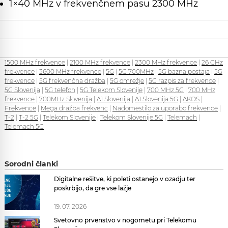
1×40 MHz v frekvenčnem pasu 2300 MHz
1500 MHz frekvence
|
2100 MHz frekvence
|
2300 MHz frekvence
|
26 GHz
frekvence
|
3600 MHz frekvence
|
5G
|
5G 700MHz
|
5G bazna postaja
|
5G
frekvence
|
5G frekvenčna dražba
|
5G omrežje
|
5G razpis za frekvence
|
5G Slovenija
|
5G telefon
|
5G Telekom Slovenije
|
700 MHz 5G
|
700 MHz
frekvence
|
700MHz Slovenija
|
A1 Slovenija
|
A1 Slovenija 5G
|
AKOS
|
Frekvence
|
Mega dražba frekvenc
|
Nadomestilo za uporabo frekvence
|
T-2
|
T-2 5G
|
Telekom Slovenije
|
Telekom Slovenije 5G
|
Telemach
|
Telemach 5G
Sorodni članki
Digitalne rešitve, ki poleti ostanejo v ozadju ter
poskrbijo, da gre vse lažje
19. 07. 2026
Svetovno prvenstvo v nogometu pri Telekomu