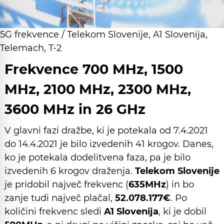
5G frekvence / Telekom Slovenije, A1 Slovenija,
Telemach, T-2
Frekvence 700 MHz, 1500
MHz, 2100 MHz, 2300 MHz,
3600 MHz in 26 GHz
V glavni fazi dražbe, ki je potekala od 7.4.2021
do 14.4.2021 je bilo izvedenih 41 krogov. Danes,
ko je potekala dodelitvena faza, pa je bilo
izvedenih 6 krogov draženja.
Telekom Slovenije
je pridobil največ frekvenc (
635MHz
) in bo
zanje tudi največ plačal,
52.078.177€
. Po
količini frekvenc sledi
A1 Slovenija
, ki je dobil