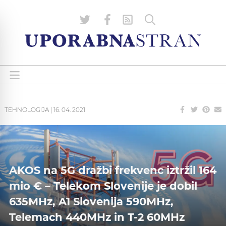
TEHNOLOGIJA
|
16. 04. 2021
AKOS na 5G dražbi frekvenc iztržil 164
mio € – Telekom Slovenije je dobil
635MHz, A1 Slovenija 590MHz,
Telemach 440MHz in T-2 60MHz