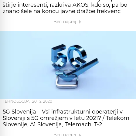
štirje interesenti, razkriva AKOS, kdo so, pa bo
znano šele na koncu javne dražbe frekvenc
Beri naprej
TEHNOLOGIJA
|
20. 12. 2020
5G Slovenija – Vsi infrastrukturni operaterji v
Sloveniji s 5G omrežjem v letu 2021? / Telekom
Slovenije, A1 Slovenija, Telemach, T-2
Beri naprej