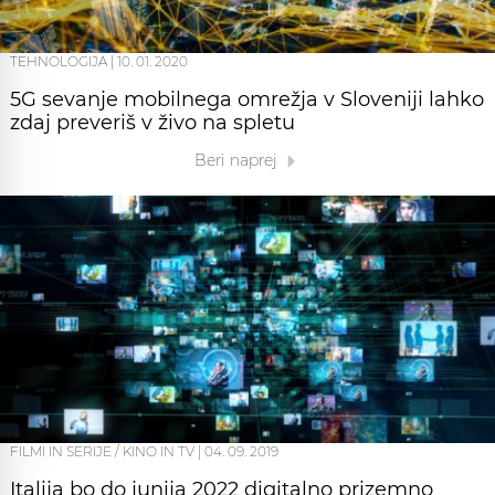
TEHNOLOGIJA
|
10. 01. 2020
5G sevanje mobilnega omrežja v Sloveniji lahko
zdaj preveriš v živo na spletu
Beri naprej
FILMI IN SERIJE / KINO IN TV
|
04. 09. 2019
Italija bo do junija 2022 digitalno prizemno