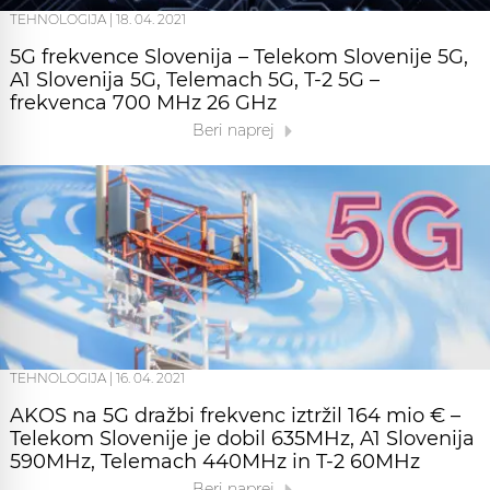
TEHNOLOGIJA
|
18. 04. 2021
5G frekvence Slovenija – Telekom Slovenije 5G,
A1 Slovenija 5G, Telemach 5G, T-2 5G –
frekvenca 700 MHz 26 GHz
Beri naprej
TEHNOLOGIJA
|
16. 04. 2021
AKOS na 5G dražbi frekvenc iztržil 164 mio € –
Telekom Slovenije je dobil 635MHz, A1 Slovenija
590MHz, Telemach 440MHz in T-2 60MHz
Beri naprej