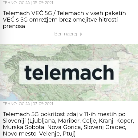
TEHNOLOGIJA
|
05. 09. 2021
Telemach VEČ 5G / Telemach v vseh paketih
VEČ s 5G omrežjem brez omejitve hitrosti
prenosa
Beri naprej
TEHNOLOGIJA
|
03. 09. 2021
Telemach 5G pokritost zdaj v 11-ih mestih po
Sloveniji (Ljubljana, Maribor, Celje, Kranj, Koper,
Murska Sobota, Nova Gorica, Slovenj Gradec,
Novo mesto, Velenje, Ptuj)