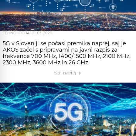
TEHNOLOGIJA
|
21. 05. 2020
5G v Sloveniji se počasi premika naprej, saj je
AKOS začel s pripravami na javni razpis za
frekvence 700 MHz, 1400/1500 MHz, 2100 MHz,
2300 MHz, 3600 MHz in 26 GHz
Beri naprej