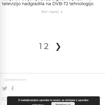
televizijo nadgradila na DVB-T2 tehnologijo
Beri naprej
1
2
❯
Uporabna stran
© 2008-2026 Uporabna Stran gostuje na
Zabec.net
Piškotki
Z nadaljevanjem uporabe te strani, se strinjate z uporabo
Pogoji uporabe
Strinjam se
piškotkov.
.