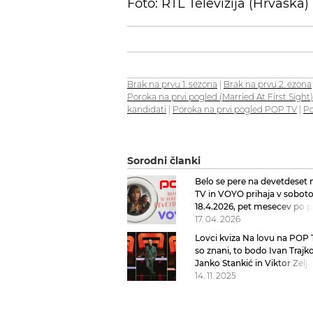
Foto: RTL Televizija (Hrvaška)
Brak na prvu 1. sezona
|
Brak na prvu 2. ezona
Poroka na prvi pogled (Married At First Sight)
kandidati
|
Poroka na prvi pogled POP TV
|
Po
Sorodni članki
Belo se pere na devetdeset
TV in VOYO prihaja v soboto
18.4.2026, pet mesecev po p
kinu
17. 04. 2026
Lovci kviza Na lovu na POP 
so znani, to bodo Ivan Trajko
Janko Stankić in Viktor Zelj
14. 11. 2025