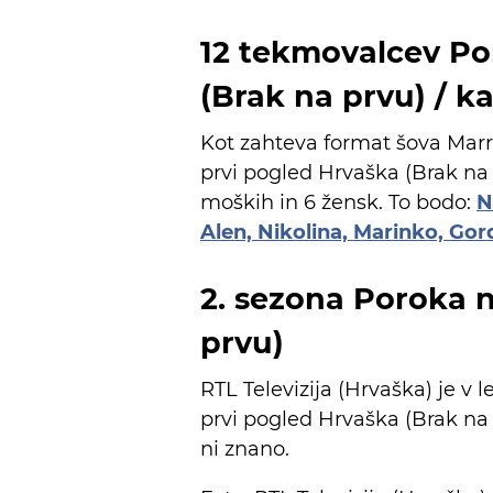
12 tekmovalcev Po
(Brak na prvu) / k
Kot zahteva format šova Marri
prvi pogled Hrvaška (Brak na
moških in 6 žensk. To bodo:
N
Alen, Nikolina, Marinko, Gor
2. sezona Poroka 
prvu)
RTL Televizija (Hrvaška) je v 
prvi pogled Hrvaška (Brak na 
ni znano.