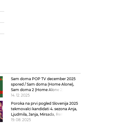
Sam doma POP TV december 2025
spored / Sam doma (Home Alone),
Sam doma 2 (Home Alone 2), Sam
doma 3 (Home Alone 3), Sam doma 4,
14. 12. 2025
Sam doma 5
Poroka na prvi pogled Slovenija 2025
tekmovalci kandidati 4. sezona Anja,
Ljudmila, Janja, Mirsada, Renata, Jana,
Sandi, Matjaž, Denis, Matic, Peter,
19. 08. 2025
Andrej