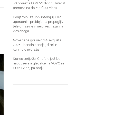
5G omrežja EON 5G dvignil hitrost
prenosa na do 300/100 Mbps
Benjamin Braun v intervjuju: Ko
uporabniki preidejo na prepogljiv
telefon, se ne vrnejo več nazaj na
klasičnega
Nove cene goriva od 4. avgusta
2026 – bencin cenejši, dizel in
kurilno olje dražja
Konec serije Ja, Chef!, ki je 5 let
navduševala gledalce na VOYO in
POP TV Kaj pa zdaj?