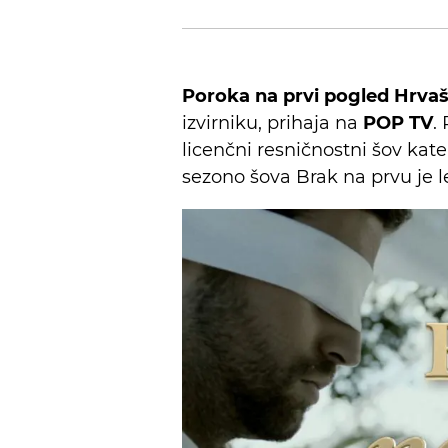
Poroka na prvi pogled Hrva
izvirniku, prihaja na
POP TV
.
licenčni resničnostni šov kat
sezono šova Brak na prvu je l