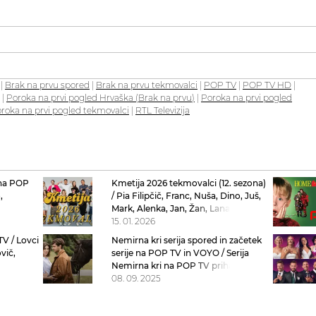
|
Brak na prvu spored
|
Brak na prvu tekmovalci
|
POP TV
|
POP TV HD
|
|
Poroka na prvi pogled Hrvaška (Brak na prvu)
|
Poroka na prvi pogled
roka na prvi pogled tekmovalci
|
RTL Televizija
 na POP
Kmetija 2026 tekmovalci (12. sezona)
,
/ Pia Filipčič, Franc, Nuša, Dino, Juš,
remieri v
Mark, Alenka, Jan, Žan, Lana, Dejan,
Urška, Gregor, Aleksandra, Ema, Žiga,
15. 01. 2026
La Toya, Carmen in Igor
TV / Lovci
Nemirna kri serija spored in začetek
vič,
serije na POP TV in VOYO / Serija
Nemirna kri na POP TV prihaja konec
septembra 2025
08. 09. 2025