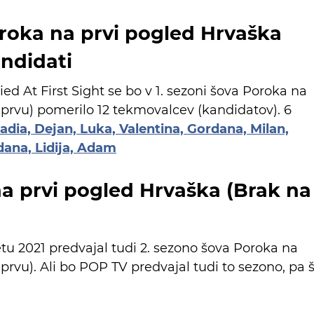
roka na prvi pogled Hrvaška
andidati
ed At First Sight se bo v 1. sezoni šova Poroka na
 prvu) pomerilo 12 tekmovalcev (kandidatov). 6
adia, Dejan, Luka, Valentina, Gordana, Milan,
dana, Lidija, Adam
na prvi pogled Hrvaška (Brak na
letu 2021 predvajal tudi 2. sezono šova Poroka na
prvu). Ali bo POP TV predvajal tudi to sezono, pa 