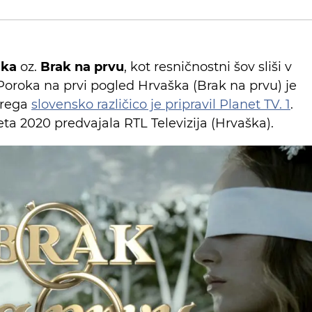
ška
oz.
Brak na prvu
, kot resničnostni šov sliši v
 Poroka na prvi pogled Hrvaška (Brak na prvu) je
erega
slovensko različico je pripravil Planet TV. 1
.
eta 2020 predvajala RTL Televizija (Hrvaška).