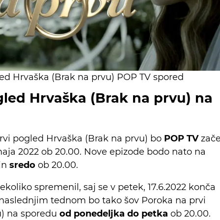
led Hrvaška (Brak na prvu) POP TV spored
gled Hrvaška (Brak na prvu) na
rvi pogled Hrvaška (Brak na prvu) bo
POP TV
zače
 maja 2022 ob 20.00. Nove epizode bodo nato na
in
sredo
ob 20.00.
ekoliko spremenil, saj se v petek, 17.6.2022 konča
 naslednjim tednom bo tako šov Poroka na prvi
u) na sporedu
od ponedeljka do petka
ob 20.00.