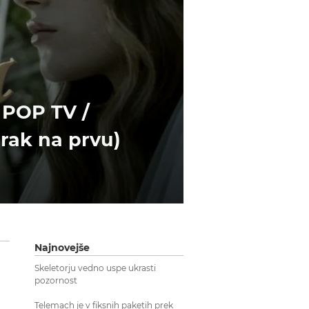
 POP TV /
rak na prvu)
Najnovejše
Skeletorju vedno uspe ukrasti
pozornost
Telemach je v fiksnih paketih prek