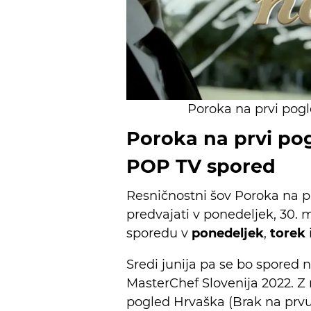
Poroka na prvi pog
Poroka na prvi po
POP TV spored
Resničnostni šov Poroka na p
predvajati v ponedeljek, 30.
sporedu v
ponedeljek
,
torek
Sredi junija pa se bo spored n
MasterChef Slovenija 2022. Z
pogled Hrvaška (Brak na prv