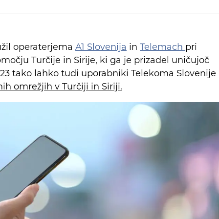
užil operaterjema
A1 Slovenija
in
Telemach
pri
očju Turčije in Sirije, ki ga je prizadel uničujoč
23 tako lahko tudi uporabniki Telekoma Slovenije
 omrežjih v Turčiji in Siriji.