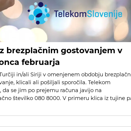
 z brezplačnim gostovanjem v
 konca februarja
rčiji in/ali Siriji v omenjenem obdobju brezplač
nje, klicali ali pošiljali sporočila. Telekom
, da se jim po prejemu računa javijo na
ačno številko 080 8000. V primeru klica iz tujine p