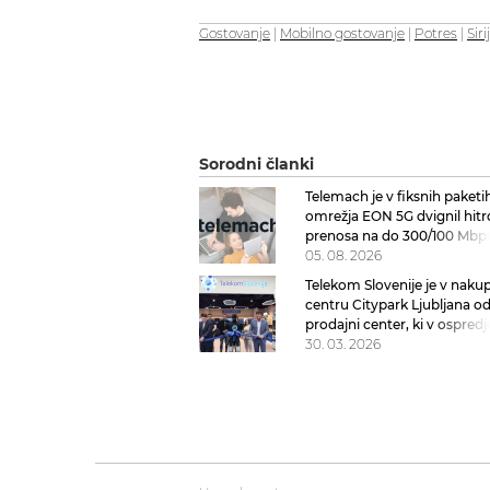
Gostovanje
|
Mobilno gostovanje
|
Potres
|
Siri
Sorodni članki
Telemach je v fiksnih paketi
omrežja EON 5G dvignil hitr
prenosa na do 300/100 Mbp
05. 08. 2026
Telekom Slovenije je v nak
centru Citypark Ljubljana o
prodajni center, ki v ospredj
postavlja človeka
30. 03. 2026