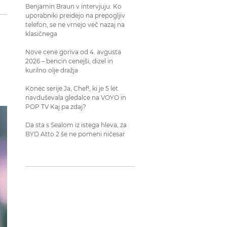
Benjamin Braun v intervjuju: Ko
uporabniki preidejo na prepogljiv
telefon, se ne vrnejo več nazaj na
klasičnega
Nove cene goriva od 4. avgusta
2026 – bencin cenejši, dizel in
kurilno olje dražja
Konec serije Ja, Chef!, ki je 5 let
navduševala gledalce na VOYO in
POP TV Kaj pa zdaj?
Da sta s Sealom iz istega hleva, za
BYD Atto 2 še ne pomeni ničesar