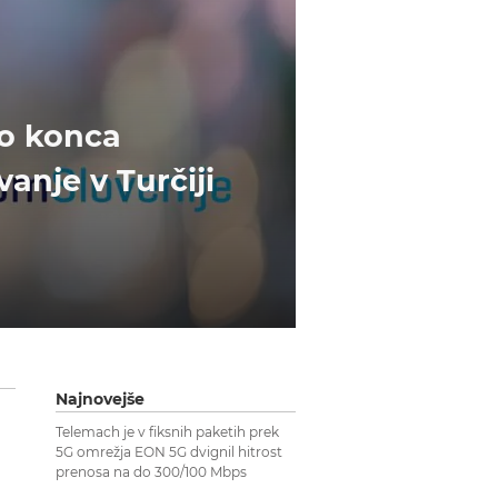
do konca
nje v Turčiji
Najnovejše
Telemach je v fiksnih paketih prek
5G omrežja EON 5G dvignil hitrost
prenosa na do 300/100 Mbps