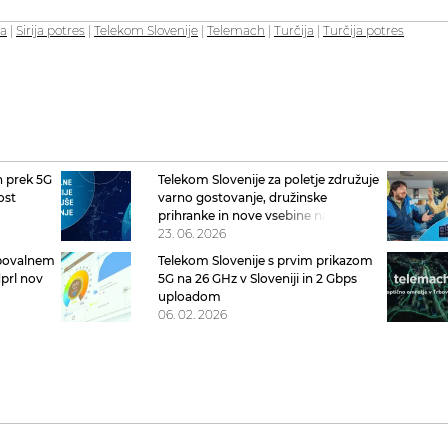
ja
|
Sirija potres
|
Telekom Slovenije
|
Telemach
|
Turčija
|
Turčija potres
h prek 5G
Telekom Slovenije za poletje združuje
ost
varno gostovanje, družinske
s
prihranke in nove vsebine na NEO
23. 06. 2026
upovalnem
Telekom Slovenije s prvim prikazom
dprl nov
5G na 26 GHz v Sloveniji in 2 Gbps
e
uploadom
06. 02. 2026