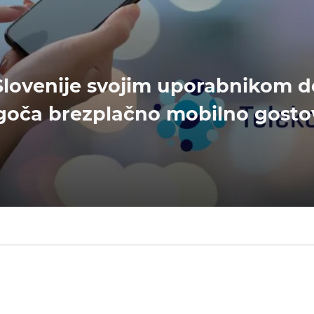
Slovenije svojim uporabnikom 
oča brezplačno mobilno gostova