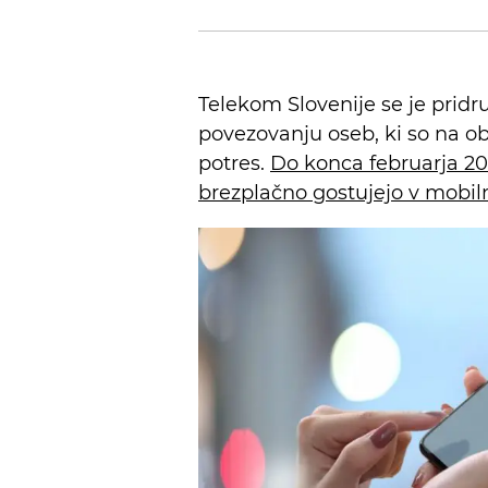
Telekom Slovenije se je pridr
povezovanju oseb, ki so na obm
potres.
Do konca februarja 20
brezplačno gostujejo v mobilnih