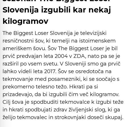
Slovenija izgubili kar nekaj
kilogramov
The Biggest Loser Slovenija je televizijski
resničnostni šov, ki temelji na istoimenskem
ameriškem šovu. Šov The Biggest Loser je bil
prvič predvajan leta 2004 v ZDA, nato pa se je
razširil po vsem svetu. V Sloveniji smo ga prvič
lahko videli leta 2017. Šov se osredotoča na
tekmovanje med posamezniki, ki se soočajo s
prekomerno telesno težo. Hkrati pa si
prizadevajo, da bi izgubili čim več kilogramov.
Cilj šova je spodbuditi tekmovalce k izgubi teže
in hkrati spodbujati zdrav življenjski slog, ki ga
želijo tekmovalec in strokovnjaki doseči skupaj.