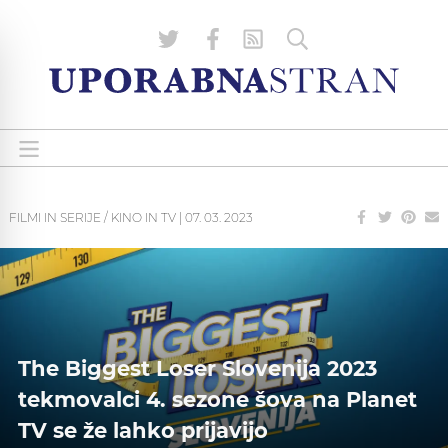
FILMI IN SERIJE / KINO IN TV
|
07. 03. 2023
The Biggest Loser Slovenija 2023
tekmovalci 4. sezone šova na Planet
TV se že lahko prijavijo