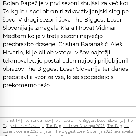
Bojan Papež je v prvi sezoni shujšal za več kot
74 kg in uspel ohraniti zdrav življenjski slog po
šovu. V drugi sezoni šova The Biggest Loser
Slovenija je zmagala Klara Hrovat Vidmar.
Medtem ko je v tretji sezoni največjo
preobrazbo dosegel Cristian Baranašić. Aleš
Hrvatin, ki je bil ob vstopu v šov najtežji
tekmovalec, je postal eden najbolj priljubljenih
obrazov The Biggest Loser Slovenija ter danes
predstavlja vzor za vse, ki se spopadajo s
prekomerno težo.
Planet TV
|
Resničnotni šov
|
Tekmovalci The Biggest Loser Slovenija
|
The
Biggest Loser Slovenija
|
The Biggest Loser Slovenija 2023
|
The Biggest
Loser Slovenija 2023 prijava
|
The Biggest Loser Slovenija 2023 tekmovalci