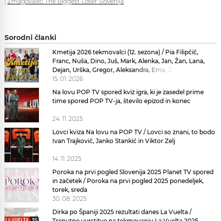
|
Zmagovalec The Biggest Loser Slovenija
Sorodni članki
Kmetija 2026 tekmovalci (12. sezona) / Pia Filipčič,
Franc, Nuša, Dino, Juš, Mark, Alenka, Jan, Žan, Lana,
Dejan, Urška, Gregor, Aleksandra, Ema, Žiga, La Toya,
Carmen in Igor
15. 01. 2026
Na lovu POP TV spored kviz igra, ki je zasedel prime
time spored POP TV-ja, število epizod in konec
24. 11. 2025
Lovci kviza Na lovu na POP TV / Lovci so znani, to bodo
Ivan Trajkovič, Janko Stankić in Viktor Zelj
14. 11. 2025
Poroka na prvi pogled Slovenija 2025 Planet TV spored
in začetek / Poroka na prvi pogled 2025 ponedeljek,
torek, sreda
30. 08. 2025
Dirka po Španiji 2025 rezultati danes La Vuelta /
Trenutne uvrstitve na tekmovanju La Vuelta 2025