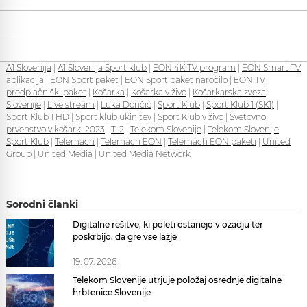
A1 Slovenija
|
A1 Slovenija Sport klub
|
EON 4K TV program
|
EON Smart TV
aplikacija
|
EON Sport paket
|
EON Sport paket naročilo
|
EON TV
predplačniški paket
|
Košarka
|
Košarka v živo
|
Košarkarska zveza
Slovenije
|
Live stream
|
Luka Dončić
|
Sport Klub
|
Sport Klub 1 (SK1)
|
Sport Klub 1 HD
|
Sport klub ukinitev
|
Sport Klub v živo
|
Svetovno
prvenstvo v košarki 2023
|
T-2
|
Telekom Slovenije
|
Telekom Slovenije
Sport Klub
|
Telemach
|
Telemach EON
|
Telemach EON paketi
|
United
Group
|
United Media
|
United Media Network
Sorodni članki
Digitalne rešitve, ki poleti ostanejo v ozadju ter
poskrbijo, da gre vse lažje
19. 07. 2026
Telekom Slovenije utrjuje položaj osrednje digitalne
hrbtenice Slovenije