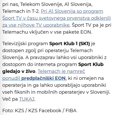
pri nas, Telekom Slovenije, A1 Slovenija,
Telemach in T-2.
Pri A1 Slovenija so program
Šport TV v času svetovnega prvenstva odklenili
za vse njihove TV uporabnike
. Šport TV pa je pri
Telemachu vključen v vse pakete EON.
Televizijski program
Sport Klub 1 (SK1)
je
dostopen zgolj pri operaterju Telemach
Slovenija. A pravzaprav lahko vsi uporabniki z
dostopom do interneta program
Sport Klub
gledajo v živo
.
Telemach je namreč
ponudil
predplačniški EON
, ki ni omejen na
operaterja in ga lahko uporabljajo uporabniki
vseh fiksnih in mobilnih operaterjev v Sloveniji.
Več pa
TUKAJ
.
Foto: KZS / KZS Facebook / FIBA