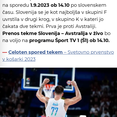
na sporedu
1.9.2023 ob 14.10
po slovenskem
času. Slovenija se je kot najboljša v skupini F
uvrstila v drugi krog, v skupino K v kateri jo
čakata dve tekmi. Prva je proti Avstraliji.
Prenos tekme Slovenija – Avstralija v živo
bo
na voljo na
programu Šport TV 1 (Š1) ob 14.10.
—
Celoten spored tekem
– Svetovno prvenstvo
v košarki 2023