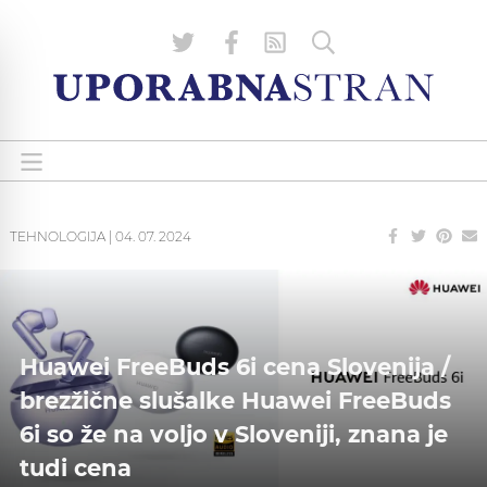
TEHNOLOGIJA
|
04. 07. 2024
Huawei FreeBuds 6i cena Slovenija /
brezžične slušalke Huawei FreeBuds
6i so že na voljo v Sloveniji, znana je
tudi cena