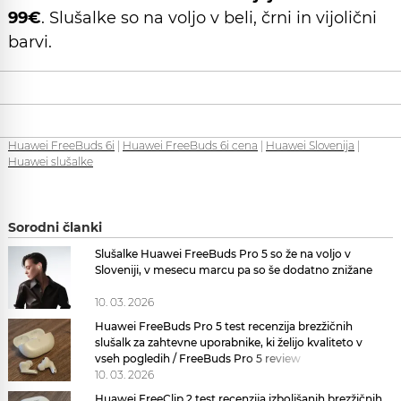
99€
. Slušalke so na voljo v beli, črni in vijolični
barvi.
Huawei FreeBuds 6i
|
Huawei FreeBuds 6i cena
|
Huawei Slovenija
|
Huawei slušalke
Sorodni članki
Slušalke Huawei FreeBuds Pro 5 so že na voljo v
Sloveniji, v mesecu marcu pa so še dodatno znižane
10. 03. 2026
Huawei FreeBuds Pro 5 test recenzija brezžičnih
slušalk za zahtevne uporabnike, ki želijo kvaliteto v
vseh pogledih / FreeBuds Pro 5 review
10. 03. 2026
Huawei FreeClip 2 test recenzija izboljšanih brezžičnih