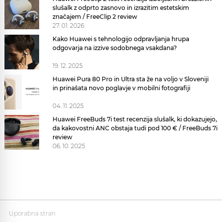
slušalk z odprto zasnovo in izrazitim estetskim
značajem / FreeClip 2 review
27. 01. 2026
Kako Huawei s tehnologijo odpravljanja hrupa
odgovarja na izzive sodobnega vsakdana?
19. 12. 2025
Huawei Pura 80 Pro in Ultra sta že na voljo v Sloveniji
in prinašata novo poglavje v mobilni fotografiji
04. 11. 2025
Huawei FreeBuds 7i test recenzija slušalk, ki dokazujejo,
da kakovostni ANC obstaja tudi pod 100 € / FreeBuds 7i
review
06. 10. 2025
Uporabna stran