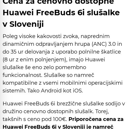
Cena za cenovno dostopne
Huawei FreeBuds 6i slušalke
v Sloveniji
Poleg visoke kakovosti zvoka, naprednim
dinamičnim odpravljanjem hrupa (ANC) 3.0 in
do 35 ur delovanja z uporabo polnilne škatlice
(8 ur z enim polnjenjem), imajo Huawei
slušalke še eno zelo pomembno
funkcionalnost. Slušalke so namreč
kompatibilne z vsemi mobilnimi operacijskimi
sistemih. Tako Android kot iOS.
Huawei FreeBuds 6i brezžične slušalke sodijo v
družino cenovno dostopnih slušalk. Torej,
takšnih s ceno pod 100€.
Priporočena cena za
Huawei FreeBuds 6i v Sloveniji je namreč