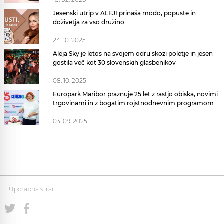
Jesenski utrip v ALEJI prinaša modo, popuste in
doživetja za vso družino
24. 10. 2025
Aleja Sky je letos na svojem odru skozi poletje in jesen
gostila več kot 30 slovenskih glasbenikov
08. 10. 2025
Europark Maribor praznuje 25 let z rastjo obiska, novimi
trgovinami in z bogatim rojstnodnevnim programom
03. 09. 2025
Uporabna stran