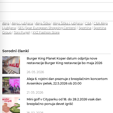
Aleja
|
Aleja Ljubljana
|
Aleja Šiška
|
Aleja Šiška Ljubljana
|
C&A
|
C&A Aleja
Ljubljana
|
SES (Spar European Shopping Centers)
|
Sportina
|
Sportina
Group
|
Toni Pugelj
|
XYZ Fashion Store
Sorodni članki
Burger King Planet Koper datum odprtja nove
restavracije Burger King restavracije bo maja 2026
26. 05. 2026
Aleja 6. rojstni dan praznuje z brezplačnim koncertom
Avsenikov petek, 22.5.2026 ob 20.00
21. 05. 2026
Mini golf v Cityparku od 18. do 28.2.2026 vsak dan
brezplačno ponuja devet igrišč
18. 02. 2026