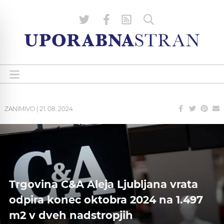
ZANIMIVO
|
21. 08. 2024
Trgovina C&A Aleja Ljubljana vrata
odpira konec oktobra 2024 na 1.497
m2 v dveh nadstropjih