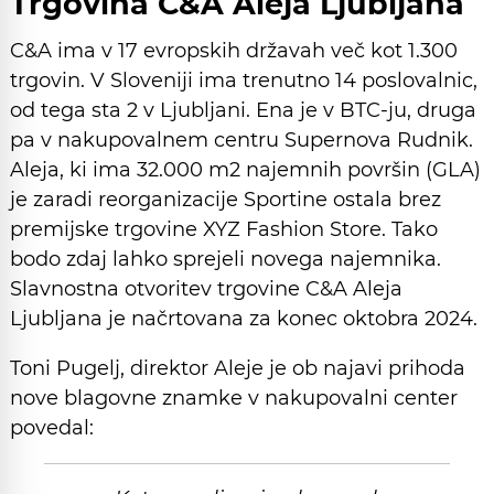
Trgovina C&A Aleja Ljubljana
C&A ima v 17 evropskih državah več kot 1.300
trgovin. V Sloveniji ima trenutno 14 poslovalnic,
od tega sta 2 v Ljubljani. Ena je v BTC-ju, druga
pa v nakupovalnem centru Supernova Rudnik.
Aleja, ki ima 32.000 m2 najemnih površin (GLA)
je zaradi reorganizacije Sportine ostala brez
premijske trgovine XYZ Fashion Store. Tako
bodo zdaj lahko sprejeli novega najemnika.
Slavnostna otvoritev trgovine C&A Aleja
Ljubljana je načrtovana za konec oktobra 2024.
Toni Pugelj, direktor Aleje je ob najavi prihoda
nove blagovne znamke v nakupovalni center
povedal: