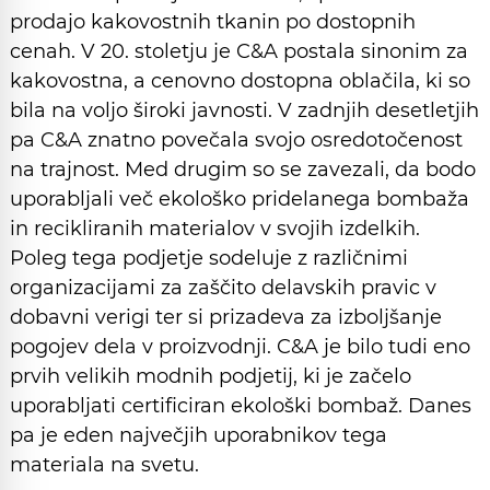
prodajo kakovostnih tkanin po dostopnih
cenah. V 20. stoletju je C&A postala sinonim za
kakovostna, a cenovno dostopna oblačila, ki so
bila na voljo široki javnosti. V zadnjih desetletjih
pa C&A znatno povečala svojo osredotočenost
na trajnost. Med drugim so se zavezali, da bodo
uporabljali več ekološko pridelanega bombaža
in recikliranih materialov v svojih izdelkih.
Poleg tega podjetje sodeluje z različnimi
organizacijami za zaščito delavskih pravic v
dobavni verigi ter si prizadeva za izboljšanje
pogojev dela v proizvodnji. C&A je bilo tudi eno
prvih velikih modnih podjetij, ki je začelo
uporabljati certificiran ekološki bombaž. Danes
pa je eden največjih uporabnikov tega
materiala na svetu.